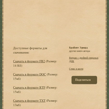
Доступные форматы для
Брайант Эдвард
другие книги автора:
скачивания:
Витраж с двойной спиралью
Скачать в формате FB2
(Размер:
ДНК
14 Кб)
Стикс и кости
Скачать в формате DOC
(Размер:
15кб)
Поделиться
Скачать в формате RTF
(Размер:
15кб)
Скачать в формате TXT
(Размер:
13кб)