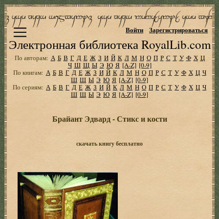
Войти
Зарегистрироваться
Электронная библиотека RoyalLib.com
По авторам:
А
Б
В
Г
Д
Е
Ж
З
И
Й
К
Л
М
Н
О
П
Р
С
Т
У
Ф
Х
Ц
Ч
Ш
Щ
Ы
Э
Ю
Я
[A-Z]
[0-9]
По книгам:
А
Б
В
Г
Д
Е
Ж
З
И
Й
К
Л
М
Н
О
П
Р
С
Т
У
Ф
Х
Ц
Ч
Ш
Щ
Ы
Э
Ю
Я
[A-Z]
[0-9]
По сериям:
А
Б
В
Г
Д
Е
Ж
З
И
Й
К
Л
М
Н
О
П
Р
С
Т
У
Ф
Х
Ц
Ч
Ш
Щ
Ы
Э
Ю
Я
[A-Z]
[0-9]
Брайант Эдвард - Стикс и кости
скачать книгу бесплатно