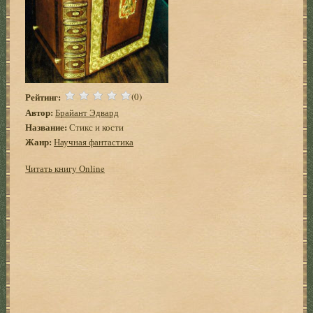
Рейтинг:
(0)
Автор:
Брайант Эдвард
Название:
Стикс и кости
Жанр:
Научная фантастика
Читать книгу Online