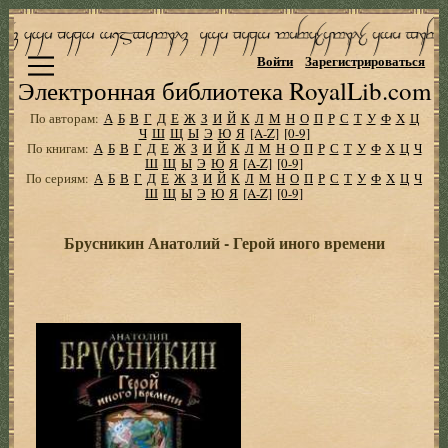
Войти
Зарегистрироваться
Электронная библиотека RoyalLib.com
По авторам:
А
Б
В
Г
Д
Е
Ж
З
И
Й
К
Л
М
Н
О
П
Р
С
Т
У
Ф
Х
Ц
Ч
Ш
Щ
Ы
Э
Ю
Я
[A-Z]
[0-9]
По книгам:
А
Б
В
Г
Д
Е
Ж
З
И
Й
К
Л
М
Н
О
П
Р
С
Т
У
Ф
Х
Ц
Ч
Ш
Щ
Ы
Э
Ю
Я
[A-Z]
[0-9]
По сериям:
А
Б
В
Г
Д
Е
Ж
З
И
Й
К
Л
М
Н
О
П
Р
С
Т
У
Ф
Х
Ц
Ч
Ш
Щ
Ы
Э
Ю
Я
[A-Z]
[0-9]
Брусникин Анатолий - Герой иного времени