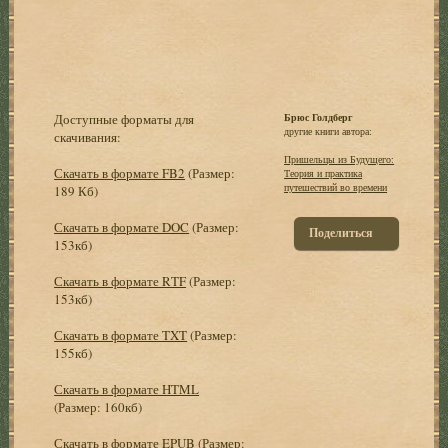
Доступные форматы для
Брюс Голдберг
другие книги автора:
скачивания:
Пришельцы из Будущего:
Скачать в формате FB2
(Размер:
Теория и практика
путешествий во времени
189 Кб)
Скачать в формате DOC
(Размер:
Поделиться
153кб)
Скачать в формате RTF
(Размер:
153кб)
Скачать в формате TXT
(Размер:
155кб)
Скачать в формате HTML
(Размер: 160кб)
Скачать в формате EPUB
(Размер: