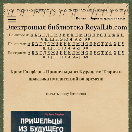
Войти
Зарегистрироваться
Электронная библиотека RoyalLib.com
По авторам:
А
Б
В
Г
Д
Е
Ж
З
И
Й
К
Л
М
Н
О
П
Р
С
Т
У
Ф
Х
Ц
Ч
Ш
Щ
Ы
Э
Ю
Я
[A-Z]
[0-9]
По книгам:
А
Б
В
Г
Д
Е
Ж
З
И
Й
К
Л
М
Н
О
П
Р
С
Т
У
Ф
Х
Ц
Ч
Ш
Щ
Ы
Э
Ю
Я
[A-Z]
[0-9]
По сериям:
А
Б
В
Г
Д
Е
Ж
З
И
Й
К
Л
М
Н
О
П
Р
С
Т
У
Ф
Х
Ц
Ч
Ш
Щ
Ы
Э
Ю
Я
[A-Z]
[0-9]
Брюс Голдберг - Пришельцы из Будущего: Теория и
практика путешествий во времени
скачать книгу бесплатно