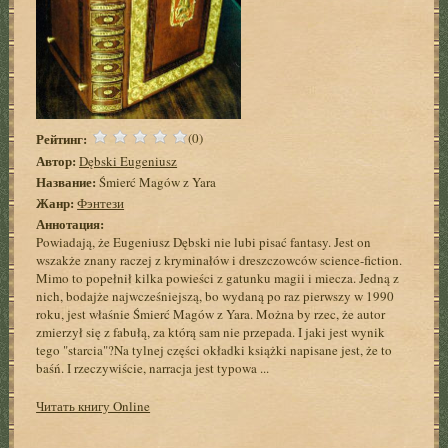
Рейтинг:
(0)
Автор:
Dębski Eugeniusz
Название:
Śmierć Magów z Yara
Жанр:
Фэнтези
Аннотация:
Powiadają, że Eugeniusz Dębski nie lubi pisać fantasy. Jest on
wszakże znany raczej z kryminałów i dreszczowców science-fiction.
Mimo to popełnił kilka powieści z gatunku magii i miecza. Jedną z
nich, bodajże najwcześniejszą, bo wydaną po raz pierwszy w 1990
roku, jest właśnie Śmierć Magów z Yara. Można by rzec, że autor
zmierzył się z fabułą, za którą sam nie przepada. I jaki jest wynik
tego "starcia"?Na tylnej części okładki książki napisane jest, że to
baśń. I rzeczywiście, narracja jest typowa ...
Читать книгу Online