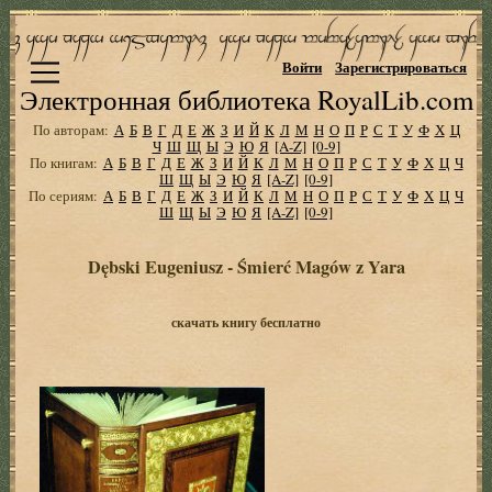
Войти
Зарегистрироваться
Электронная библиотека RoyalLib.com
По авторам:
А
Б
В
Г
Д
Е
Ж
З
И
Й
К
Л
М
Н
О
П
Р
С
Т
У
Ф
Х
Ц
Ч
Ш
Щ
Ы
Э
Ю
Я
[A-Z]
[0-9]
По книгам:
А
Б
В
Г
Д
Е
Ж
З
И
Й
К
Л
М
Н
О
П
Р
С
Т
У
Ф
Х
Ц
Ч
Ш
Щ
Ы
Э
Ю
Я
[A-Z]
[0-9]
По сериям:
А
Б
В
Г
Д
Е
Ж
З
И
Й
К
Л
М
Н
О
П
Р
С
Т
У
Ф
Х
Ц
Ч
Ш
Щ
Ы
Э
Ю
Я
[A-Z]
[0-9]
Dębski Eugeniusz - Śmierć Magów z Yara
скачать книгу бесплатно