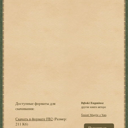
Доступные форматы для
Dębski Eugeniusz
другие книги автора:
скачивания:
Śmierć Magów z Yara
Скачать в формате FB2
(Размер:
211 Кб)
Поделиться