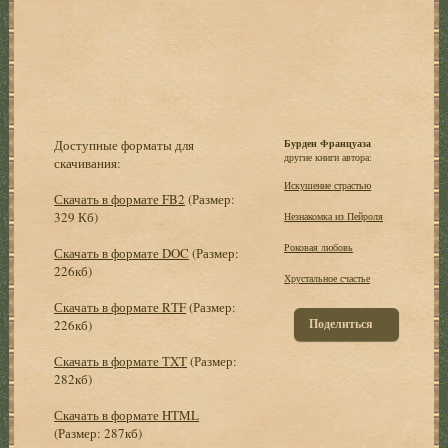
Доступные форматы для
Бурден Француаза
другие книги автора:
скачивания:
Искушение страстью
Скачать в формате FB2
(Размер:
329 Кб)
Незнакомка из Пейроля
Роковая любовь
Скачать в формате DOC
(Размер:
226кб)
Хрустальное счастье
Скачать в формате RTF
(Размер:
Поделиться
226кб)
Скачать в формате TXT
(Размер:
282кб)
Скачать в формате HTML
(Размер: 287кб)