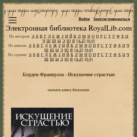
Войти
Зарегистрироваться
Электронная библиотека RoyalLib.com
По авторам:
А
Б
В
Г
Д
Е
Ж
З
И
Й
К
Л
М
Н
О
П
Р
С
Т
У
Ф
Х
Ц
Ч
Ш
Щ
Ы
Э
Ю
Я
[A-Z]
[0-9]
По книгам:
А
Б
В
Г
Д
Е
Ж
З
И
Й
К
Л
М
Н
О
П
Р
С
Т
У
Ф
Х
Ц
Ч
Ш
Щ
Ы
Э
Ю
Я
[A-Z]
[0-9]
По сериям:
А
Б
В
Г
Д
Е
Ж
З
И
Й
К
Л
М
Н
О
П
Р
С
Т
У
Ф
Х
Ц
Ч
Ш
Щ
Ы
Э
Ю
Я
[A-Z]
[0-9]
Бурден Француаза - Искушение страстью
скачать книгу бесплатно