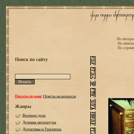
По автора
По книга
По серия
Поиск по сайту
Цитаты из книг
Ответы на вопросы
Жанры
Военное дело
Деловая литература
Детективы и Триллеры