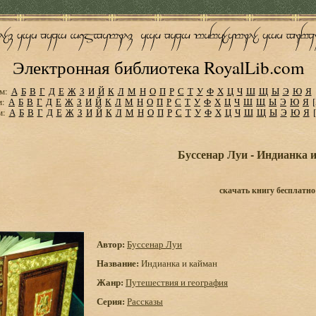
Электронная библиотека RoyalLib.com
м:
А
Б
В
Г
Д
Е
Ж
З
И
Й
К
Л
М
Н
О
П
Р
С
Т
У
Ф
Х
Ц
Ч
Ш
Щ
Ы
Э
Ю
Я
м:
А
Б
В
Г
Д
Е
Ж
З
И
Й
К
Л
М
Н
О
П
Р
С
Т
У
Ф
Х
Ц
Ч
Ш
Щ
Ы
Э
Ю
Я
м:
А
Б
В
Г
Д
Е
Ж
З
И
Й
К
Л
М
Н
О
П
Р
С
Т
У
Ф
Х
Ц
Ч
Ш
Щ
Ы
Э
Ю
Я
Буссенар Луи - Индианка 
скачать книгу бесплатно
Автор:
Буссенар Луи
Название:
Индианка и кайман
Жанр:
Путешествия и география
Серия:
Рассказы