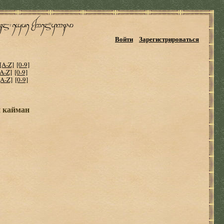
Войти
Зарегистрироваться
[A-Z]
[0-9]
[A-Z]
[0-9]
[A-Z]
[0-9]
и кайман