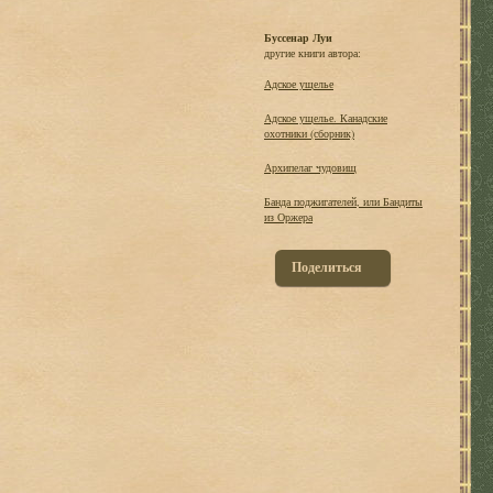
Буссенар Луи
другие книги автора:
Адское ущелье
Адское ущелье. Канадские
охотники (сборник)
Архипелаг чудовищ
Банда поджигателей, или Бандиты
из Оржера
Поделиться