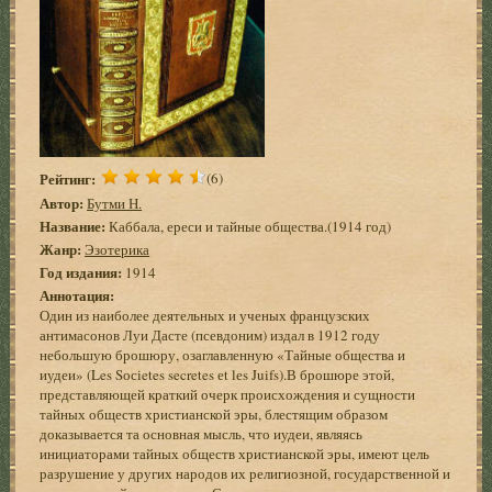
Рейтинг:
(6)
Автор:
Бутми Н.
Название:
Каббала, ереси и тайные общества.(1914 год)
Жанр:
Эзотерика
Год издания:
1914
Аннотация:
Один из наиболее деятельных и ученых французских
антимасонов Луи Дасте (псевдоним) издал в 1912 году
небольшую брошюру, озаглавленную «Тайные общества и
иудеи» (Les Sосіetes secretes еt lеs Juifs).В брошюре этой,
представляющей краткий очерк происхождения и сущности
тайных обществ христианской эры, блестящим образом
доказывается та основная мысль, что иудеи, являясь
инициаторами тайных обществ христианской эры, имеют цель
разрушение у других народов их религиозной, государственной и