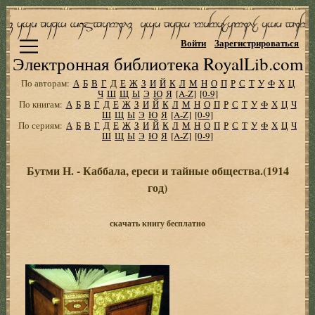
Войти
Зарегистрироваться
Электронная библиотека RoyalLib.com
По авторам:
А
Б
В
Г
Д
Е
Ж
З
И
Й
К
Л
М
Н
О
П
Р
С
Т
У
Ф
Х
Ц
Ч
Ш
Щ
Ы
Э
Ю
Я
[A-Z]
[0-9]
По книгам:
А
Б
В
Г
Д
Е
Ж
З
И
Й
К
Л
М
Н
О
П
Р
С
Т
У
Ф
Х
Ц
Ч
Ш
Щ
Ы
Э
Ю
Я
[A-Z]
[0-9]
По сериям:
А
Б
В
Г
Д
Е
Ж
З
И
Й
К
Л
М
Н
О
П
Р
С
Т
У
Ф
Х
Ц
Ч
Ш
Щ
Ы
Э
Ю
Я
[A-Z]
[0-9]
Бутми Н. - Каббала, ереси и тайные общества.(1914
год)
скачать книгу бесплатно