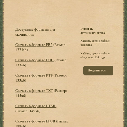
Доступные форматы для
Бутми Н.
другие книги автора:
скачивания:
Кабалла, ереси и тайные
Скачать в формате FB2
(Размер:
общества
177 Кб)
Каббала, ереси и тайные
общества.(1914 год)
Скачать в формате DOC
(Размер:
133кб)
Поделиться
Скачать в формате RTF
(Размер:
133кб)
Скачать в формате TXT
(Размер:
145кб)
Скачать в формате HTML
(Размер: 149кб)
Скачать в формате EPUB
(Размер:
199кб)