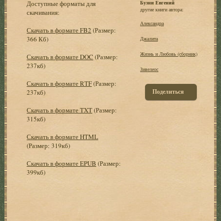
Доступные форматы для
Бузни Евгений
другие книги автора:
скачивания:
Александра
Скачать в формате FB2
(Размер:
366 Кб)
Джалита
Жизнь и Любовь (сборник)
Скачать в формате DOC
(Размер:
237кб)
Зивелеос
Скачать в формате RTF
(Размер:
Поделиться
237кб)
Скачать в формате TXT
(Размер:
315кб)
Скачать в формате HTML
(Размер: 319кб)
Скачать в формате EPUB
(Размер:
399кб)