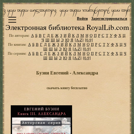
Войти
Зарегистрироваться
Электронная библиотека RoyalLib.com
По авторам:
А
Б
В
Г
Д
Е
Ж
З
И
Й
К
Л
М
Н
О
П
Р
С
Т
У
Ф
Х
Ц
Ч
Ш
Щ
Ы
Э
Ю
Я
[A-Z]
[0-9]
По книгам:
А
Б
В
Г
Д
Е
Ж
З
И
Й
К
Л
М
Н
О
П
Р
С
Т
У
Ф
Х
Ц
Ч
Ш
Щ
Ы
Э
Ю
Я
[A-Z]
[0-9]
По сериям:
А
Б
В
Г
Д
Е
Ж
З
И
Й
К
Л
М
Н
О
П
Р
С
Т
У
Ф
Х
Ц
Ч
Ш
Щ
Ы
Э
Ю
Я
[A-Z]
[0-9]
Бузни Евгений - Александра
скачать книгу бесплатно