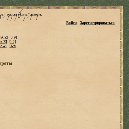
Войти
Зарегистрироваться
[A-Z]
[0-9]
[A-Z]
[0-9]
[A-Z]
[0-9]
сироты