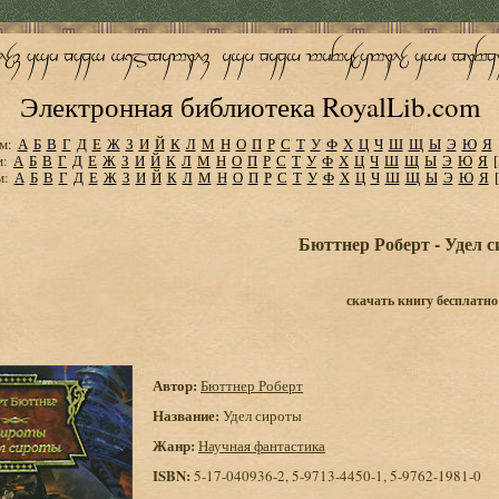
Электронная библиотека RoyalLib.com
м:
А
Б
В
Г
Д
Е
Ж
З
И
Й
К
Л
М
Н
О
П
Р
С
Т
У
Ф
Х
Ц
Ч
Ш
Щ
Ы
Э
Ю
Я
м:
А
Б
В
Г
Д
Е
Ж
З
И
Й
К
Л
М
Н
О
П
Р
С
Т
У
Ф
Х
Ц
Ч
Ш
Щ
Ы
Э
Ю
Я
м:
А
Б
В
Г
Д
Е
Ж
З
И
Й
К
Л
М
Н
О
П
Р
С
Т
У
Ф
Х
Ц
Ч
Ш
Щ
Ы
Э
Ю
Я
Бюттнер Роберт - Удел 
скачать книгу бесплатно
Автор:
Бюттнер Роберт
Название:
Удел сироты
Жанр:
Научная фантастика
ISBN:
5-17-040936-2, 5-9713-4450-1, 5-9762-1981-0