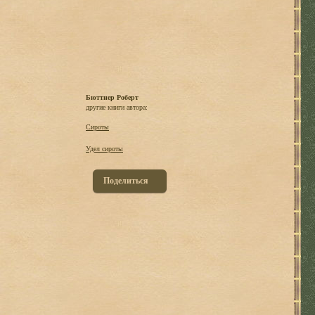
Бюттнер Роберт
другие книги автора:
Сироты
Удел сироты
Поделиться