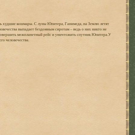
нь худшие кошмары. С луны Юпитера, Ганимеда, на Землю летят
ловечества выпадает бездомным сиротам – ведь о них никто не
 совершить межпланетный рейс и уничтожить спутник Юпитера.У
его человечества.