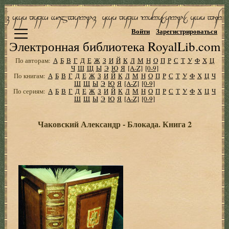
Войти
Зарегистрироваться
Электронная библиотека RoyalLib.com
По авторам:
А
Б
В
Г
Д
Е
Ж
З
И
Й
К
Л
М
Н
О
П
Р
С
Т
У
Ф
Х
Ц
Ч
Ш
Щ
Ы
Э
Ю
Я
[A-Z]
[0-9]
По книгам:
А
Б
В
Г
Д
Е
Ж
З
И
Й
К
Л
М
Н
О
П
Р
С
Т
У
Ф
Х
Ц
Ч
Ш
Щ
Ы
Э
Ю
Я
[A-Z]
[0-9]
По сериям:
А
Б
В
Г
Д
Е
Ж
З
И
Й
К
Л
М
Н
О
П
Р
С
Т
У
Ф
Х
Ц
Ч
Ш
Щ
Ы
Э
Ю
Я
[A-Z]
[0-9]
Чаковский Александр - Блокада. Книга 2