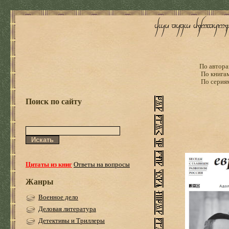
По автора
По книга
По серия
Поиск по сайту
Цитаты из книг
Ответы на вопросы
Жанры
Военное дело
Деловая литература
Детективы и Триллеры