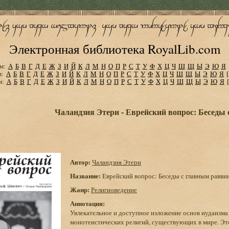
Электронная библиотека RoyalLib.com
м:
А
Б
В
Г
Д
Е
Ж
З
И
Й
К
Л
М
Н
О
П
Р
С
Т
У
Ф
Х
Ц
Ч
Ш
Щ
Ы
Э
Ю
Я
м:
А
Б
В
Г
Д
Е
Ж
З
И
Й
К
Л
М
Н
О
П
Р
С
Т
У
Ф
Х
Ц
Ч
Ш
Щ
Ы
Э
Ю
Я
м:
А
Б
В
Г
Д
Е
Ж
З
И
Й
К
Л
М
Н
О
П
Р
С
Т
У
Ф
Х
Ц
Ч
Ш
Щ
Ы
Э
Ю
Я
Чаландзия Этери - Еврейский вопрос: Беседы
Автор:
Чаландзия Этери
Название:
Еврейский вопрос: Беседы с главным равви
Жанр:
Религиоведение
Аннотация:
Увлекательное и доступное изложение основ иудаизма
монотеистических религий, существующих в мире. Это