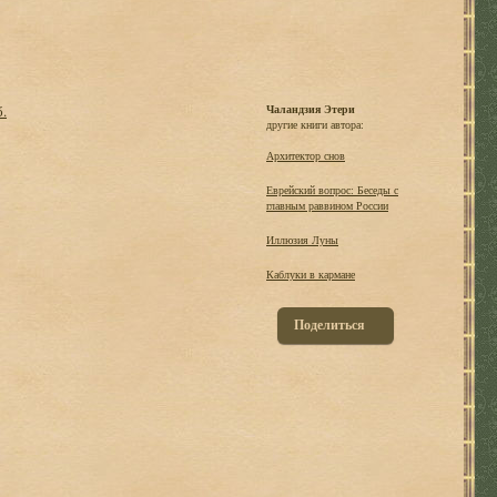
б.
Чаландзия Этери
другие книги автора:
Архитектор снов
Еврейский вопрос: Беседы с
главным раввином России
Иллюзия Луны
Каблуки в кармане
Поделиться