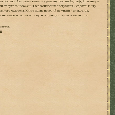
чая Россию. Авторам – главному раввину России Адольфу Шаевичу и
и от сухого изложения теологических постулатов и сделать книгу
ванного человека. Книга полна историй из жизни и анекдотов,
кие мифы о евреях вообще и верующих евреях в частности.
дателя.
ги
.