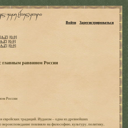
Войти
Зарегистрироваться
[A-Z]
[0-9]
[A-Z]
[0-9]
[A-Z]
[0-9]
 с главным раввином России
ном России
 и еврейских традиций. Иудаизм – одна из древнейших
 вероисповедание повлияло на философию, культуру, политику,