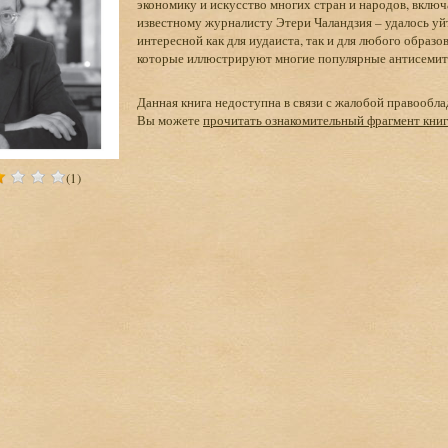
экономику и искусство многих стран и народов, вклю
известному журналисту Этери Чаландзия – удалось уйт
интересной как для иудаиста, так и для любого образо
которые иллюстрируют многие популярные антисемитс
Данная книга недоступна в связи с жалобой правообла
Вы можете
прочитать ознакомительный фрагмент кни
(1)