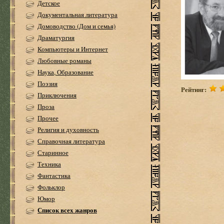
Детское
Документальная литература
Домоводство (Дом и семья)
Драматургия
Компьютеры и Интернет
Любовные романы
Наука, Образование
Поэзия
Рейтинг:
Приключения
Проза
Прочее
Религия и духовность
Справочная литература
Старинное
Техника
Фантастика
Фольклор
Юмор
Список всех жанров