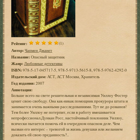
Рейтинг:
(1)
Автор:
Чапмен Джанет
Название:
Опасный защитник
Жанр:
Любовные детективы
ISBN:
978-5-17-045717-5, 978-5-9713-5615-8, 978-5-9762-4292-0
Издательский дом:
АСТ, АСТ Москва, Хранитель
Год издания:
2007
Аннотация:
Больше всего на свете решительная и независимая Уиллоу Фостер
ценит свою свободу. Она как-никак помощник прокурора штата и
занимается очень важными расследованиями. Тут не до романов!
Тем более Уиллоу не потерпит, если в работу вмешивается
непрофессионал.Дункан Росс, настойчивый поклонник Уиллоу,
всячески пытается помочь ей в очередном опасном деле. Чем
вызван его интерес – тревогой за жизнь девушки или желанием
доказать ей свою преданность?..