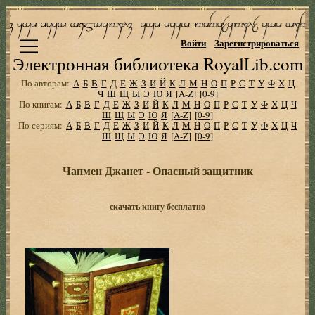
Войти
Зарегистрироваться
Электронная библиотека RoyalLib.com
По авторам:
А
Б
В
Г
Д
Е
Ж
З
И
Й
К
Л
М
Н
О
П
Р
С
Т
У
Ф
Х
Ц
Ч
Ш
Щ
Ы
Э
Ю
Я
[A-Z]
[0-9]
По книгам:
А
Б
В
Г
Д
Е
Ж
З
И
Й
К
Л
М
Н
О
П
Р
С
Т
У
Ф
Х
Ц
Ч
Ш
Щ
Ы
Э
Ю
Я
[A-Z]
[0-9]
По сериям:
А
Б
В
Г
Д
Е
Ж
З
И
Й
К
Л
М
Н
О
П
Р
С
Т
У
Ф
Х
Ц
Ч
Ш
Щ
Ы
Э
Ю
Я
[A-Z]
[0-9]
Чапмен Джанет - Опасный защитник
скачать книгу бесплатно