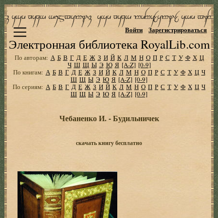
Войти
Зарегистрироваться
Электронная библиотека RoyalLib.com
По авторам:
А
Б
В
Г
Д
Е
Ж
З
И
Й
К
Л
М
Н
О
П
Р
С
Т
У
Ф
Х
Ц
Ч
Ш
Щ
Ы
Э
Ю
Я
[A-Z]
[0-9]
По книгам:
А
Б
В
Г
Д
Е
Ж
З
И
Й
К
Л
М
Н
О
П
Р
С
Т
У
Ф
Х
Ц
Ч
Ш
Щ
Ы
Э
Ю
Я
[A-Z]
[0-9]
По сериям:
А
Б
В
Г
Д
Е
Ж
З
И
Й
К
Л
М
Н
О
П
Р
С
Т
У
Ф
Х
Ц
Ч
Ш
Щ
Ы
Э
Ю
Я
[A-Z]
[0-9]
Чебаненко И. - Будильничек
скачать книгу бесплатно