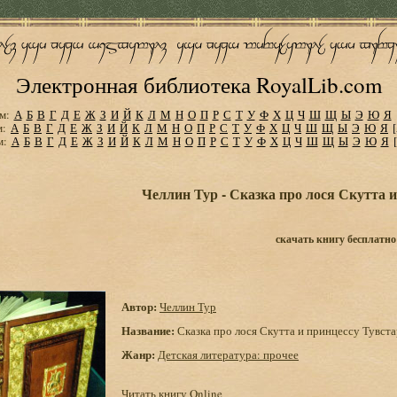
Электронная библиотека RoyalLib.com
м:
А
Б
В
Г
Д
Е
Ж
З
И
Й
К
Л
М
Н
О
П
Р
С
Т
У
Ф
Х
Ц
Ч
Ш
Щ
Ы
Э
Ю
Я
м:
А
Б
В
Г
Д
Е
Ж
З
И
Й
К
Л
М
Н
О
П
Р
С
Т
У
Ф
Х
Ц
Ч
Ш
Щ
Ы
Э
Ю
Я
м:
А
Б
В
Г
Д
Е
Ж
З
И
Й
К
Л
М
Н
О
П
Р
С
Т
У
Ф
Х
Ц
Ч
Ш
Щ
Ы
Э
Ю
Я
Челлин Тур - Сказка про лося Скутта 
скачать книгу бесплатно
Автор:
Челлин Тур
Название:
Сказка про лося Скутта и принцессу Тувст
Жанр:
Детская литература: прочее
Читать книгу Online