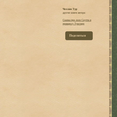
Челлин Тур
другие книги автора:
Сказка про лося Скутта и
принцессу Тувстарр
Поделиться