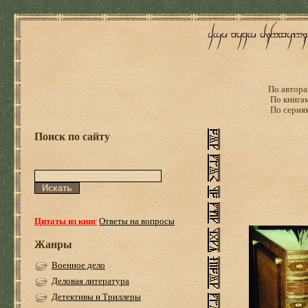
По автора
По книга
По серия
Поиск по сайту
Цитаты из книг
Ответы на вопросы
Жанры
Военное дело
Деловая литература
Детективы и Триллеры