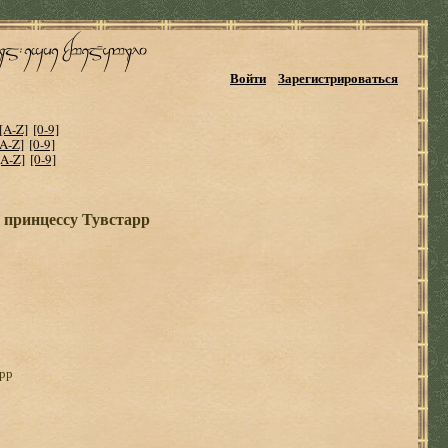
Войти
Зарегистрироваться
[A-Z]
[0-9]
[A-Z]
[0-9]
[A-Z]
[0-9]
и принцессу Тувстарр
арр