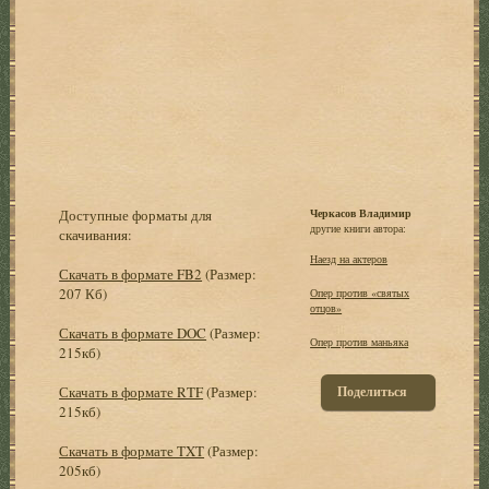
Доступные форматы для
Черкасов Владимир
другие книги автора:
скачивания:
Наезд на актеров
Скачать в формате FB2
(Размер:
207 Кб)
Опер против «святых
отцов»
Скачать в формате DOC
(Размер:
Опер против маньяка
215кб)
Скачать в формате RTF
(Размер:
Поделиться
215кб)
Скачать в формате TXT
(Размер:
205кб)