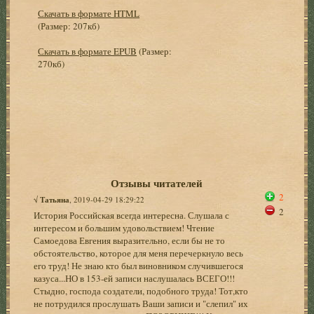
Скачать в формате HTML
(Размер: 207кб)
Скачать в формате EPUB
(Размер:
270кб)
Отзывы читателей
2
√
Татьяна
, 2019-04-29 18:29:22
2
История Российская всегда интересна. Слушала с
интересом и большим удовольствием! Чтение
Самоедова Евгения выразительно, если бы не то
обстоятельство, которое для меня перечеркнуло весь
его труд! Не знаю кто был виновником случившегося
казуса...НО в 153-ей записи наслушалась ВСЕГО!!!
Стыдно, господа создатели, подобного труда! Тот,кто
не потрудился прослушать Ваши записи и "слепил" их