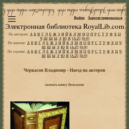
Войти
Зарегистрироваться
Электронная библиотека RoyalLib.com
По авторам:
А
Б
В
Г
Д
Е
Ж
З
И
Й
К
Л
М
Н
О
П
Р
С
Т
У
Ф
Х
Ц
Ч
Ш
Щ
Ы
Э
Ю
Я
[A-Z]
[0-9]
По книгам:
А
Б
В
Г
Д
Е
Ж
З
И
Й
К
Л
М
Н
О
П
Р
С
Т
У
Ф
Х
Ц
Ч
Ш
Щ
Ы
Э
Ю
Я
[A-Z]
[0-9]
По сериям:
А
Б
В
Г
Д
Е
Ж
З
И
Й
К
Л
М
Н
О
П
Р
С
Т
У
Ф
Х
Ц
Ч
Ш
Щ
Ы
Э
Ю
Я
[A-Z]
[0-9]
Черкасов Владимир - Наезд на актеров
скачать книгу бесплатно