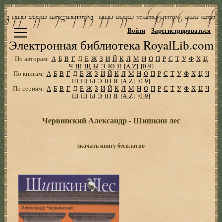
Войти
Зарегистрироваться
Электронная библиотека RoyalLib.com
По авторам:
А
Б
В
Г
Д
Е
Ж
З
И
Й
К
Л
М
Н
О
П
Р
С
Т
У
Ф
Х
Ц
Ч
Ш
Щ
Ы
Э
Ю
Я
[A-Z]
[0-9]
По книгам:
А
Б
В
Г
Д
Е
Ж
З
И
Й
К
Л
М
Н
О
П
Р
С
Т
У
Ф
Х
Ц
Ч
Ш
Щ
Ы
Э
Ю
Я
[A-Z]
[0-9]
По сериям:
А
Б
В
Г
Д
Е
Ж
З
И
Й
К
Л
М
Н
О
П
Р
С
Т
У
Ф
Х
Ц
Ч
Ш
Щ
Ы
Э
Ю
Я
[A-Z]
[0-9]
Червинский Александр - Шишкин лес
скачать книгу бесплатно