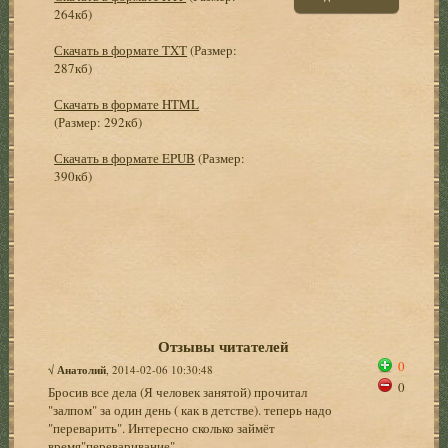
264кб)
Скачать в формате TXT
(Размер:
287кб)
Скачать в формате HTML
(Размер: 292кб)
Скачать в формате EPUB
(Размер:
390кб)
Отзывы читателей
0
√
Анатолий
, 2014-02-06 10:30:48
0
Бросив все дела (Я человек занятой) прочитал
"залпом" за один день ( как в детстве). теперь надо
"переварить". Интересно сколько займёт
время"переваривание"