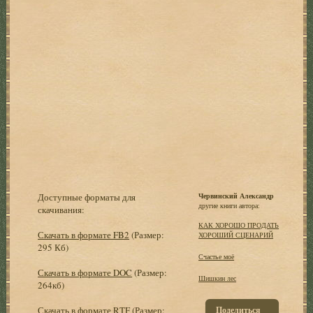
Доступные форматы для
Червинский Александр
другие книги автора:
скачивания:
КАК ХОРОШО ПРОДАТЬ
Скачать в формате FB2
(Размер:
ХОРОШИЙ СЦЕНАРИЙ
295 Кб)
Счастье моё
Скачать в формате DOC
(Размер:
Шишкин лес
264кб)
Скачать в формате RTF
(Размер:
Поделиться