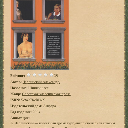
Рейтинг:
(0)
Автор:
Червинский Александр
Название:
Шишкин лес
Жанр:
Советская классическая проза
ISBN:
5-94278-583-X
Издательский дом:
Амфора
Год издания:
2004
Аннотация:
А. Червинский — известный драматург, автор сценариев к таким
известным фильмам, как «Корона Российской империи, или Снова