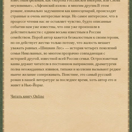
неуловимые», «Афганский излом» и многим другим.В этом
романе, изначально задуманном как киносценарий, происходят
странные и очень интересные вещи. Но самое интересное, что в
процессе чтения нас не оставляет чувство, будто описанные
события нам уже известны, что они уже произошли в
действительности с одним весьма известным в России
семейством. Порой автор кажется безжалостным к своим героям,
но он действует жестко только потому, что жалость мешает
уважать равных.«Шишкин Лес» — история четырех поколений
семьи Николкиных, во многом прозрачно совпадающая с
историей другой, известной всей России семьи. Остросюжетная
канва держит читателя в постоянном напряжении, драматургия
полна неожиданных извивов, типажи и коллизии вызывают редкое
нынче желание сопереживать. Поистине, это самый русский
роман в нашей литературе за последнее время, хоть автор его и
живет в Нью-Йорке.
Читать книгу Online