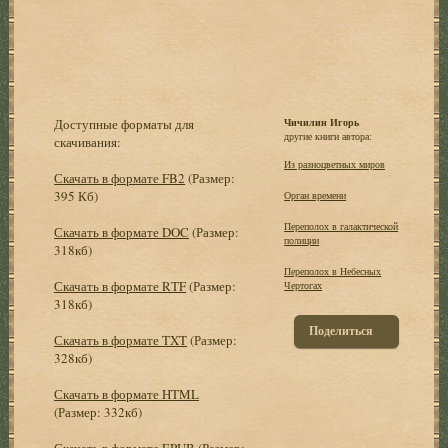
Доступные форматы для
Чичилин Игорь
другие книги автора:
скачивания:
Из разноцветных миров
Скачать в формате FB2
(Размер:
395 Кб)
Орган времени
Переполох в галактической
Скачать в формате DOC
(Размер:
полиции
318кб)
Переполох в Небесных
Скачать в формате RTF
(Размер:
Чертогах
318кб)
Поделиться
Скачать в формате TXT
(Размер:
328кб)
Скачать в формате HTML
(Размер: 332кб)
Скачать в формате EPUB
(Размер: