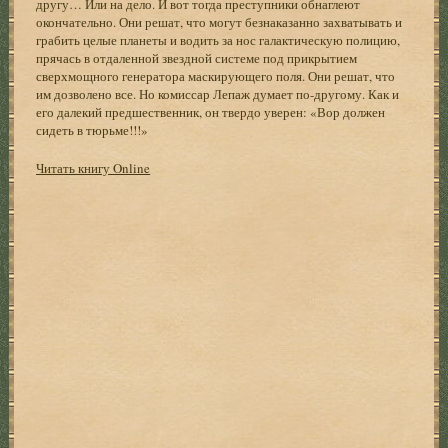
другу… Или на дело. И вот тогда преступники обнаглеют
окончательно. Они решат, что могут безнаказанно захватывать и
грабить целые планеты и водить за нос галактическую полицию,
прячась в отдаленной звездной системе под прикрытием
сверхмощного генератора маскирующего поля. Они решат, что
им дозволено все. Но комиссар Лепаж думает по-другому. Как и
его далекий предшественник, он твердо уверен: «Вор должен
сидеть в тюрьме!!!»
Читать книгу Online