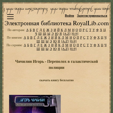
Войти
Зарегистрироваться
Электронная библиотека RoyalLib.com
По авторам:
А
Б
В
Г
Д
Е
Ж
З
И
Й
К
Л
М
Н
О
П
Р
С
Т
У
Ф
Х
Ц
Ч
Ш
Щ
Ы
Э
Ю
Я
[A-Z]
[0-9]
По книгам:
А
Б
В
Г
Д
Е
Ж
З
И
Й
К
Л
М
Н
О
П
Р
С
Т
У
Ф
Х
Ц
Ч
Ш
Щ
Ы
Э
Ю
Я
[A-Z]
[0-9]
По сериям:
А
Б
В
Г
Д
Е
Ж
З
И
Й
К
Л
М
Н
О
П
Р
С
Т
У
Ф
Х
Ц
Ч
Ш
Щ
Ы
Э
Ю
Я
[A-Z]
[0-9]
Чичилин Игорь - Переполох в галактической
полиции
скачать книгу бесплатно