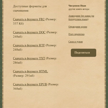
Доступные форматы для
Чигринов Иван
другие книги автора:
скачивания:
Апавяданне без канца (на
Скачать в формате FB2
(Размер:
белорусском языке)
337 Кб)
Оправдание крови
Скачать в формате DOC
(Размер:
Плач перепелки
248кб)
Свои и чужие
Скачать в формате RTF
(Размер:
248кб)
Поделиться
Скачать в формате TXT
(Размер:
286кб)
Скачать в формате HTML
(Размер: 291кб)
Скачать в формате EPUB
(Размер:
368кб)