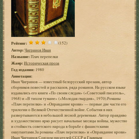
Рейтинг:
(152)
Автор:
Чигринов Иван
Название:
Плач перепелки
Жанр:
Историческая проза
Год издания:
1980
Аннотация:
Иван Чигринов — известный белорусский прозаик, автор
сборников повестей и рассказов, ряда романов. На русском языке
издавались его книги «По своим следам» («Советский писатель»,
1968) и «В тихом тумане» («Молодая гвардия», 1970).Романы
«Плач перепелки» и «Оправдание крови» — первые две части его
трилогии о Великой Отечественной войне. События в них
развертываются в небольшой лесной деревеньке. Автор правдиво
и художественно ярко рисует начальные месяцы войны, мужество
и стойкость советского народа в борьбе с фашистскими
оккупантами.За романы «Плач перепелки» и «Оправдание крови»
Иван Чигринов Союзом писателей СССР и Главным