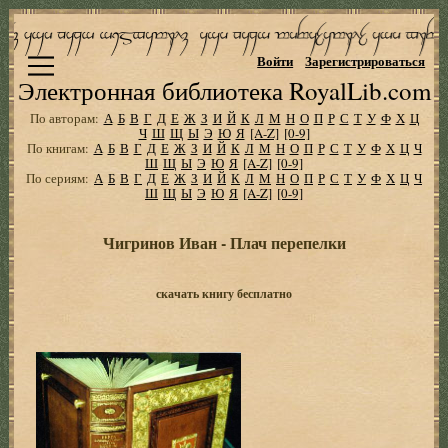
Войти
Зарегистрироваться
Электронная библиотека RoyalLib.com
По авторам:
А
Б
В
Г
Д
Е
Ж
З
И
Й
К
Л
М
Н
О
П
Р
С
Т
У
Ф
Х
Ц
Ч
Ш
Щ
Ы
Э
Ю
Я
[A-Z]
[0-9]
По книгам:
А
Б
В
Г
Д
Е
Ж
З
И
Й
К
Л
М
Н
О
П
Р
С
Т
У
Ф
Х
Ц
Ч
Ш
Щ
Ы
Э
Ю
Я
[A-Z]
[0-9]
По сериям:
А
Б
В
Г
Д
Е
Ж
З
И
Й
К
Л
М
Н
О
П
Р
С
Т
У
Ф
Х
Ц
Ч
Ш
Щ
Ы
Э
Ю
Я
[A-Z]
[0-9]
Чигринов Иван - Плач перепелки
скачать книгу бесплатно