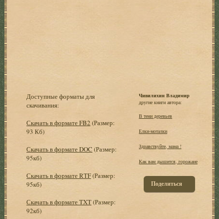
Доступные форматы для
Чивилихин Владимир
другие книги автора:
скачивания:
В тени деревьев
Скачать в формате FB2
(Размер:
93 Кб)
Елки-моталки
Здравствуйте, мама !
Скачать в формате DOC
(Размер:
95кб)
Как вам дышится, горожане
Скачать в формате RTF
(Размер:
Поделиться
95кб)
Скачать в формате TXT
(Размер:
92кб)