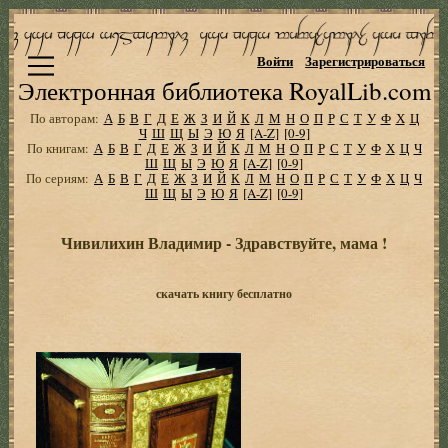
Войти
Зарегистрироваться
Электронная библиотека RoyalLib.com
По авторам:
А
Б
В
Г
Д
Е
Ж
З
И
Й
К
Л
М
Н
О
П
Р
С
Т
У
Ф
Х
Ц
Ч
Ш
Щ
Ы
Э
Ю
Я
[A-Z]
[0-9]
По книгам:
А
Б
В
Г
Д
Е
Ж
З
И
Й
К
Л
М
Н
О
П
Р
С
Т
У
Ф
Х
Ц
Ч
Ш
Щ
Ы
Э
Ю
Я
[A-Z]
[0-9]
По сериям:
А
Б
В
Г
Д
Е
Ж
З
И
Й
К
Л
М
Н
О
П
Р
С
Т
У
Ф
Х
Ц
Ч
Ш
Щ
Ы
Э
Ю
Я
[A-Z]
[0-9]
Чивилихин Владимир - Здравствуйте, мама !
скачать книгу бесплатно