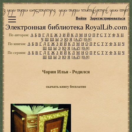
Войти
Зарегистрироваться
Электронная библиотека RoyalLib.com
По авторам:
А
Б
В
Г
Д
Е
Ж
З
И
Й
К
Л
М
Н
О
П
Р
С
Т
У
Ф
Х
Ц
Ч
Ш
Щ
Ы
Э
Ю
Я
[A-Z]
[0-9]
По книгам:
А
Б
В
Г
Д
Е
Ж
З
И
Й
К
Л
М
Н
О
П
Р
С
Т
У
Ф
Х
Ц
Ч
Ш
Щ
Ы
Э
Ю
Я
[A-Z]
[0-9]
По сериям:
А
Б
В
Г
Д
Е
Ж
З
И
Й
К
Л
М
Н
О
П
Р
С
Т
У
Ф
Х
Ц
Ч
Ш
Щ
Ы
Э
Ю
Я
[A-Z]
[0-9]
Чорин Илья - Родился
скачать книгу бесплатно