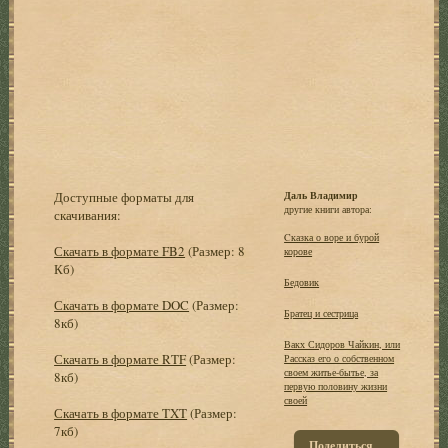
Доступные форматы для
Даль Владимир
другие книги автора:
скачивания:
Cказка о воре и бурой
Скачать в формате FB2
(Размер: 8
корове
Кб)
Бедовик
Скачать в формате DOC
(Размер:
Братец и сестрица
8кб)
Вакх Сидоров Чайкин, или
Скачать в формате RTF
(Размер:
Рассказ его о собственном
своем житье-бытье, за
8кб)
первую половину жизни
своей
Скачать в формате TXT
(Размер:
7кб)
Поделиться