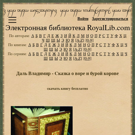
Войти
Зарегистрироваться
Электронная библиотека RoyalLib.com
По авторам:
А
Б
В
Г
Д
Е
Ж
З
И
Й
К
Л
М
Н
О
П
Р
С
Т
У
Ф
Х
Ц
Ч
Ш
Щ
Ы
Э
Ю
Я
[A-Z]
[0-9]
По книгам:
А
Б
В
Г
Д
Е
Ж
З
И
Й
К
Л
М
Н
О
П
Р
С
Т
У
Ф
Х
Ц
Ч
Ш
Щ
Ы
Э
Ю
Я
[A-Z]
[0-9]
По сериям:
А
Б
В
Г
Д
Е
Ж
З
И
Й
К
Л
М
Н
О
П
Р
С
Т
У
Ф
Х
Ц
Ч
Ш
Щ
Ы
Э
Ю
Я
[A-Z]
[0-9]
Даль Владимир - Cказка о воре и бурой корове
скачать книгу бесплатно