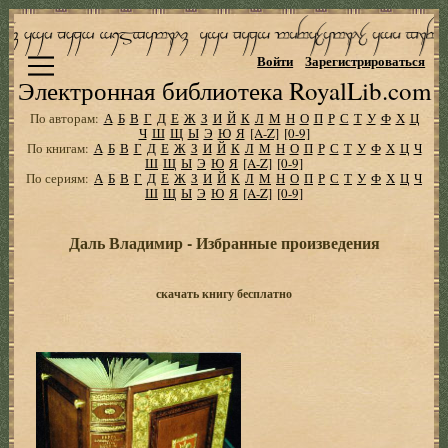
Войти
Зарегистрироваться
Электронная библиотека RoyalLib.com
По авторам:
А
Б
В
Г
Д
Е
Ж
З
И
Й
К
Л
М
Н
О
П
Р
С
Т
У
Ф
Х
Ц
Ч
Ш
Щ
Ы
Э
Ю
Я
[A-Z]
[0-9]
По книгам:
А
Б
В
Г
Д
Е
Ж
З
И
Й
К
Л
М
Н
О
П
Р
С
Т
У
Ф
Х
Ц
Ч
Ш
Щ
Ы
Э
Ю
Я
[A-Z]
[0-9]
По сериям:
А
Б
В
Г
Д
Е
Ж
З
И
Й
К
Л
М
Н
О
П
Р
С
Т
У
Ф
Х
Ц
Ч
Ш
Щ
Ы
Э
Ю
Я
[A-Z]
[0-9]
Даль Владимир - Избранные произведения
скачать книгу бесплатно