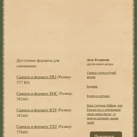
Доступные форматы для
Даль Владимир
другие книги автора:
скачивания:
Cказка о воре и бурой
Скачать в формате FB2
(Размер:
корове
377 Кб)
Бедовик
Скачать в формате DOC
(Размер:
Братец и сестрица
382кб)
Вакх Сидоров Чайкин, или
Скачать в формате RTF
(Размер:
Рассказ его о собственном
своем житье-бытье, за
382кб)
первую половину жизни
своей
Скачать в формате TXT
(Размер:
376кб)
Поделиться