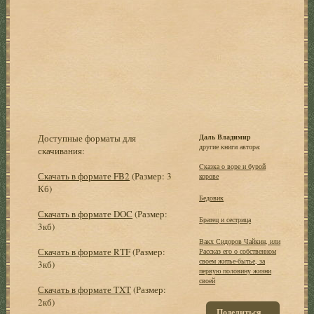
Доступные форматы для
Даль Владимир
другие книги автора:
скачивания:
Cказка о воре и бурой
Скачать в формате FB2
(Размер: 3
корове
Кб)
Бедовик
Скачать в формате DOC
(Размер:
Братец и сестрица
3кб)
Вакх Сидоров Чайкин, или
Скачать в формате RTF
(Размер:
Рассказ его о собственном
своем житье-бытье, за
3кб)
первую половину жизни
своей
Скачать в формате TXT
(Размер:
2кб)
Поделиться