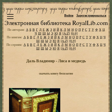
Войти
Зарегистрироваться
Электронная библиотека RoyalLib.com
По авторам:
А
Б
В
Г
Д
Е
Ж
З
И
Й
К
Л
М
Н
О
П
Р
С
Т
У
Ф
Х
Ц
Ч
Ш
Щ
Ы
Э
Ю
Я
[A-Z]
[0-9]
По книгам:
А
Б
В
Г
Д
Е
Ж
З
И
Й
К
Л
М
Н
О
П
Р
С
Т
У
Ф
Х
Ц
Ч
Ш
Щ
Ы
Э
Ю
Я
[A-Z]
[0-9]
По сериям:
А
Б
В
Г
Д
Е
Ж
З
И
Й
К
Л
М
Н
О
П
Р
С
Т
У
Ф
Х
Ц
Ч
Ш
Щ
Ы
Э
Ю
Я
[A-Z]
[0-9]
Даль Владимир - Лиса и медведь
скачать книгу бесплатно