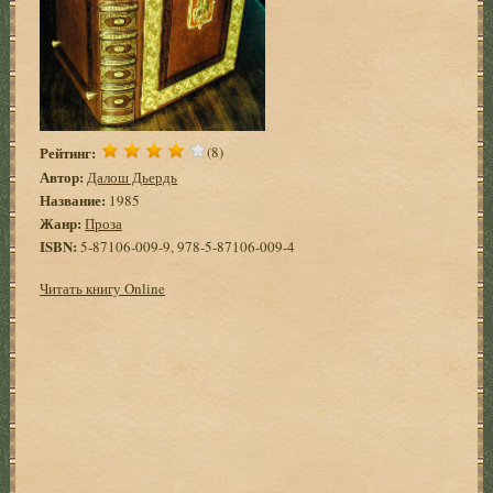
Рейтинг:
(8)
Автор:
Далош Дьердь
Название:
1985
Жанр:
Проза
ISBN:
5-87106-009-9, 978-5-87106-009-4
Читать книгу Online