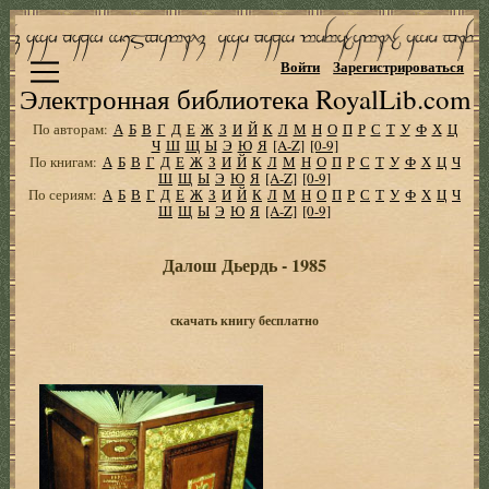
Войти
Зарегистрироваться
Электронная библиотека RoyalLib.com
По авторам:
А
Б
В
Г
Д
Е
Ж
З
И
Й
К
Л
М
Н
О
П
Р
С
Т
У
Ф
Х
Ц
Ч
Ш
Щ
Ы
Э
Ю
Я
[A-Z]
[0-9]
По книгам:
А
Б
В
Г
Д
Е
Ж
З
И
Й
К
Л
М
Н
О
П
Р
С
Т
У
Ф
Х
Ц
Ч
Ш
Щ
Ы
Э
Ю
Я
[A-Z]
[0-9]
По сериям:
А
Б
В
Г
Д
Е
Ж
З
И
Й
К
Л
М
Н
О
П
Р
С
Т
У
Ф
Х
Ц
Ч
Ш
Щ
Ы
Э
Ю
Я
[A-Z]
[0-9]
Далош Дьердь - 1985
скачать книгу бесплатно