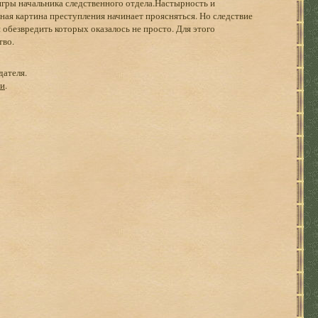
 игры начальника следственного отдела.Настырность и
ая картина преступления начинает проясняться. Но следствие
обезвредить которых оказалось не просто. Для этого
тво.
дателя.
ги
.