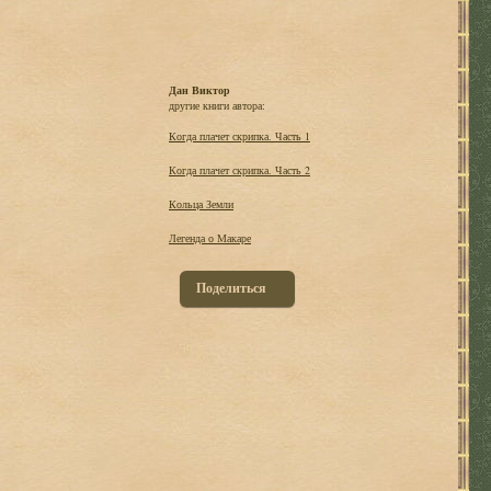
Дан Виктор
другие книги автора:
Когда плачет скрипка. Часть 1
Когда плачет скрипка. Часть 2
Кольца Земли
Легенда о Макаре
Поделиться