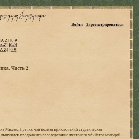
Войти
Зарегистрироваться
[A-Z]
[0-9]
[A-Z]
[0-9]
[A-Z]
[0-9]
пка. Часть 2
на Михаил Гречка, чья полная приключений студенческая
а, вынужден продолжить расследование жестокого убийства молодой