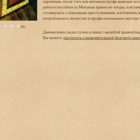
скрипачки, после того как автокатастрофа выводит из
работоспособность Михаила приносит плоды, и истинн
столкнулось с опытными преступниками, изобличить и 
потребовалось мужество и профессиональное мастерс
(0)
Данная книга недоступна в связи с жалобой правообла
Вы можете
прочитать ознакомительный фрагмент кни