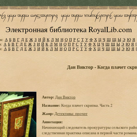
Электронная библиотека RoyalLib.com
м:
А
Б
В
Г
Д
Е
Ж
З
И
Й
К
Л
М
Н
О
П
Р
С
Т
У
Ф
Х
Ц
Ч
Ш
Щ
Ы
Э
Ю
Я
м:
А
Б
В
Г
Д
Е
Ж
З
И
Й
К
Л
М
Н
О
П
Р
С
Т
У
Ф
Х
Ц
Ч
Ш
Щ
Ы
Э
Ю
Я
м:
А
Б
В
Г
Д
Е
Ж
З
И
Й
К
Л
М
Н
О
П
Р
С
Т
У
Ф
Х
Ц
Ч
Ш
Щ
Ы
Э
Ю
Я
Дан Виктор - Когда плачет скри
Автор:
Дан Виктор
Название:
Когда плачет скрипка. Часть 2
Жанр:
Детективы: прочее
Аннотация:
Начинающий следователь прокуратуры сельского райо
следственная практика описана в первой части роман