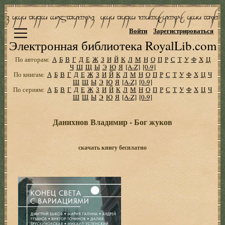
Войти
Зарегистрироваться
Электронная библиотека RoyalLib.com
По авторам:
А
Б
В
Г
Д
Е
Ж
З
И
Й
К
Л
М
Н
О
П
Р
С
Т
У
Ф
Х
Ц
Ч
Ш
Щ
Ы
Э
Ю
Я
[A-Z]
[0-9]
По книгам:
А
Б
В
Г
Д
Е
Ж
З
И
Й
К
Л
М
Н
О
П
Р
С
Т
У
Ф
Х
Ц
Ч
Ш
Щ
Ы
Э
Ю
Я
[A-Z]
[0-9]
По сериям:
А
Б
В
Г
Д
Е
Ж
З
И
Й
К
Л
М
Н
О
П
Р
С
Т
У
Ф
Х
Ц
Ч
Ш
Щ
Ы
Э
Ю
Я
[A-Z]
[0-9]
Данихнов Владимир - Бог жуков
скачать книгу бесплатно