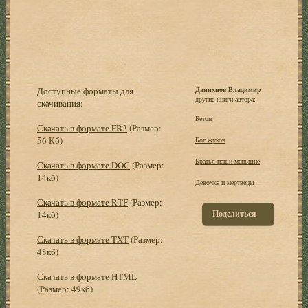
Доступные форматы для
Данихнов Владимир
другие книги автора:
скачивания:
Бетон
Скачать в формате FB2
(Размер:
56 Кб)
Бог жуков
Братья наши меньшие
Скачать в формате DOC
(Размер:
14кб)
Девочка и мертвецы
Скачать в формате RTF
(Размер:
Поделиться
14кб)
Скачать в формате TXT
(Размер:
48кб)
Скачать в формате HTML
(Размер: 49кб)