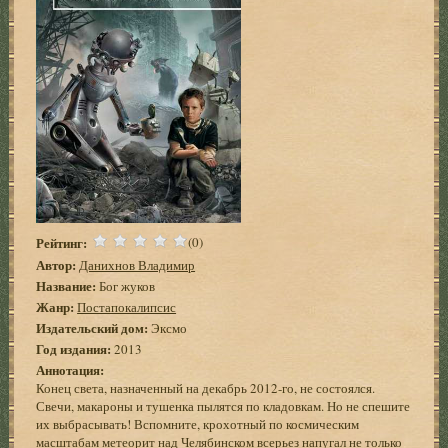
Рейтинг:
(0)
Автор:
Данихнов Владимир
Название:
Бог жуков
Жанр:
Постапокалипсис
Издательский дом:
Эксмо
Год издания:
2013
Аннотация:
Конец света, назначенный на декабрь 2012-го, не состоялся.
Свечи, макароны и тушенка пылятся по кладовкам. Но не спешите
их выбрасывать! Вспомните, крохотный по космическим
масштабам метеорит над Челябинском всерьез напугал не только