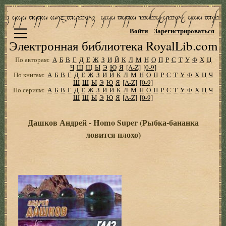
Войти
Зарегистрироваться
Электронная библиотека RoyalLib.com
По авторам:
А
Б
В
Г
Д
Е
Ж
З
И
Й
К
Л
М
Н
О
П
Р
С
Т
У
Ф
Х
Ц
Ч
Ш
Щ
Ы
Э
Ю
Я
[A-Z]
[0-9]
По книгам:
А
Б
В
Г
Д
Е
Ж
З
И
Й
К
Л
М
Н
О
П
Р
С
Т
У
Ф
Х
Ц
Ч
Ш
Щ
Ы
Э
Ю
Я
[A-Z]
[0-9]
По сериям:
А
Б
В
Г
Д
Е
Ж
З
И
Й
К
Л
М
Н
О
П
Р
С
Т
У
Ф
Х
Ц
Ч
Ш
Щ
Ы
Э
Ю
Я
[A-Z]
[0-9]
Дашков Андрей - Homo Super (Рыбка-бананка
ловится плохо)