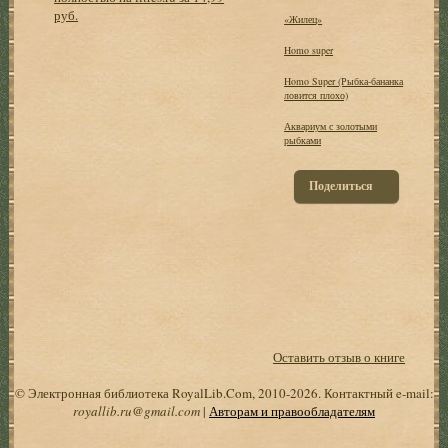
руб.
«Жилец»
Homo super
Homo Super (Рыбка-бананка
ловится плохо)
Аквариум с золотыми
рыбками
Поделиться
Оставить отзыв о книге
© Электронная библиотека RoyalLib.Com, 2010-2026. Контактный e-mail:
royallib.ru@gmail.com
|
Авторам и правообладателям