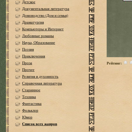
Детское
Документальная литература
Домоводство (Дом и семья)
Драматургия
Компьютеры и Интернет
Любовные романы
Наука, Образование
Поэзия
Приключения
Рейтинг:
Проза
Прочее
Религия и духовность
Справочная литература
Старинное
Техника
Фантастика
Фольклор
Юмор
Список всех жанров