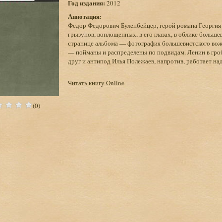
Год издания:
2012
Аннотация:
Федор Федорович Буленбейцер, герой романа Георгия
грызунов, воплощенных, в его глазах, в облике боль
странице альбома — фотография большевистского вож
— пойманы и распределены по подвидам. Ленин в гро
друг и антипод Илья Полежаев, напротив, работает на
Читать книгу Online
(0)