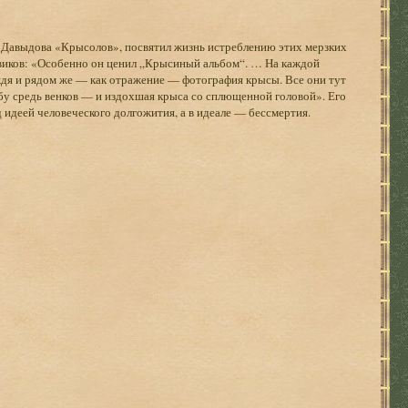
 Давыдова «Крысолов», посвятил жизнь истреблению этих мерзких
шевиков: «Особенно он ценил „Крысиный альбом“. … На каждой
дя и рядом же — как отражение — фотография крысы. Все они тут
бу средь венков — и издохшая крыса со сплющенной головой». Его
д идеей человеческого долгожития, а в идеале — бессмертия.