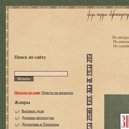
По автора
По книга
По серия
Поиск по сайту
Цитаты из книг
Ответы на вопросы
Жанры
Военное дело
Деловая литература
Детективы и Триллеры