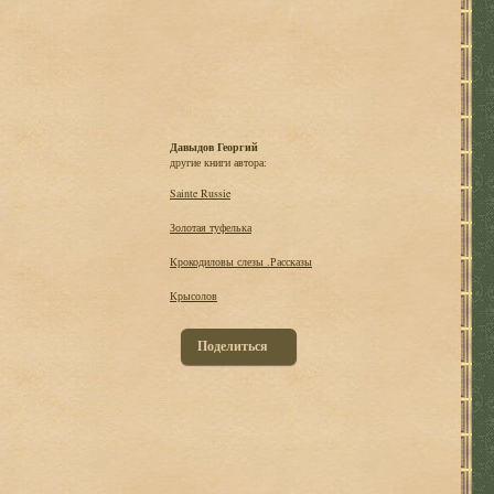
Давыдов Георгий
другие книги автора:
Sainte Russie
Золотая туфелька
Крокодиловы слезы .Рассказы
Крысолов
Поделиться