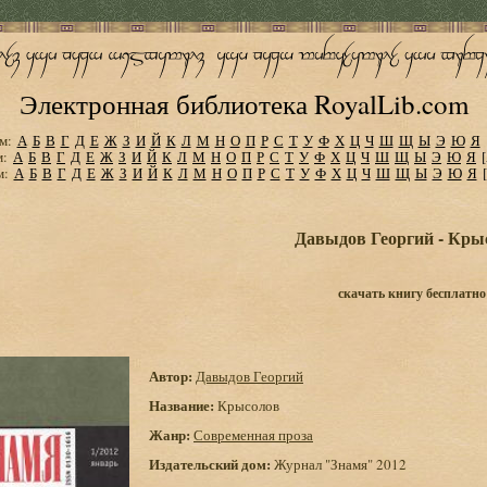
Электронная библиотека RoyalLib.com
м:
А
Б
В
Г
Д
Е
Ж
З
И
Й
К
Л
М
Н
О
П
Р
С
Т
У
Ф
Х
Ц
Ч
Ш
Щ
Ы
Э
Ю
Я
м:
А
Б
В
Г
Д
Е
Ж
З
И
Й
К
Л
М
Н
О
П
Р
С
Т
У
Ф
Х
Ц
Ч
Ш
Щ
Ы
Э
Ю
Я
м:
А
Б
В
Г
Д
Е
Ж
З
И
Й
К
Л
М
Н
О
П
Р
С
Т
У
Ф
Х
Ц
Ч
Ш
Щ
Ы
Э
Ю
Я
Давыдов Георгий - Кры
скачать книгу бесплатно
Автор:
Давыдов Георгий
Название:
Крысолов
Жанр:
Современная проза
Издательский дом:
Журнал "Знамя" 2012