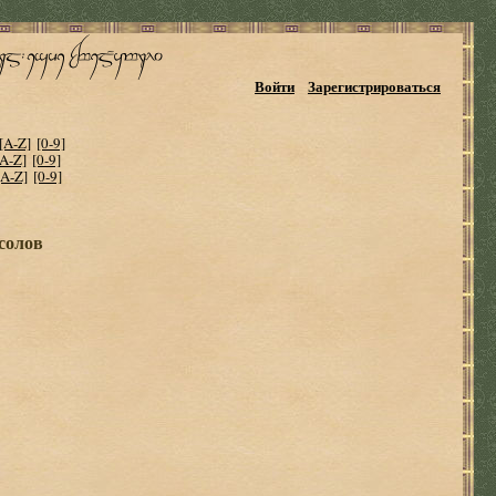
Войти
Зарегистрироваться
[A-Z]
[0-9]
[A-Z]
[0-9]
[A-Z]
[0-9]
солов