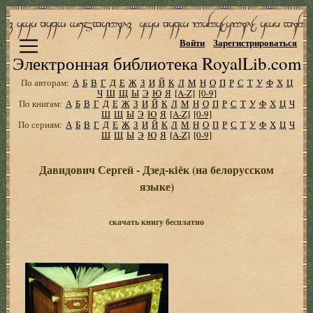
Войти
Зарегистрироваться
Электронная библиотека RoyalLib.com
По авторам:
А
Б
В
Г
Д
Е
Ж
З
И
Й
К
Л
М
Н
О
П
Р
С
Т
У
Ф
Х
Ц
Ч
Ш
Щ
Ы
Э
Ю
Я
[A-Z]
[0-9]
По книгам:
А
Б
В
Г
Д
Е
Ж
З
И
Й
К
Л
М
Н
О
П
Р
С
Т
У
Ф
Х
Ц
Ч
Ш
Щ
Ы
Э
Ю
Я
[A-Z]
[0-9]
По сериям:
А
Б
В
Г
Д
Е
Ж
З
И
Й
К
Л
М
Н
О
П
Р
С
Т
У
Ф
Х
Ц
Ч
Ш
Щ
Ы
Э
Ю
Я
[A-Z]
[0-9]
Давидович Сергей - Дзед-кiёк (на белорусском
языке)
скачать книгу бесплатно