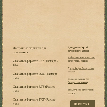
Доступные форматы для
Давидович Сергей
другие книги автора:
скачивания:
Вайна забiвае нявiнных (на
Скачать в формате FB2
(Размер: 7
белорусском языке)
Кб)
Дзед-кiёк (на белорусском
языке)
Скачать в формате DOC
(Размер:
7кб)
Заклад са смерцю (на
белорусском языке)
Скачать в формате RTF
(Размер:
Замалёўкi (на белорусском
7кб)
языке)
Скачать в формате TXT
(Размер:
6кб)
Поделиться