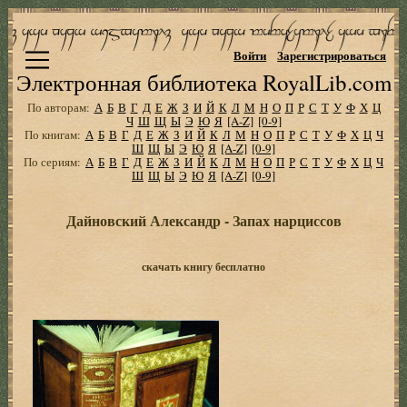
Войти
Зарегистрироваться
Электронная библиотека RoyalLib.com
По авторам:
А
Б
В
Г
Д
Е
Ж
З
И
Й
К
Л
М
Н
О
П
Р
С
Т
У
Ф
Х
Ц
Ч
Ш
Щ
Ы
Э
Ю
Я
[A-Z]
[0-9]
По книгам:
А
Б
В
Г
Д
Е
Ж
З
И
Й
К
Л
М
Н
О
П
Р
С
Т
У
Ф
Х
Ц
Ч
Ш
Щ
Ы
Э
Ю
Я
[A-Z]
[0-9]
По сериям:
А
Б
В
Г
Д
Е
Ж
З
И
Й
К
Л
М
Н
О
П
Р
С
Т
У
Ф
Х
Ц
Ч
Ш
Щ
Ы
Э
Ю
Я
[A-Z]
[0-9]
Дайновский Александр - Запах нарциссов
скачать книгу бесплатно