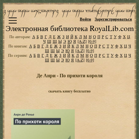
Войти
Зарегистрироваться
Электронная библиотека RoyalLib.com
По авторам:
А
Б
В
Г
Д
Е
Ж
З
И
Й
К
Л
М
Н
О
П
Р
С
Т
У
Ф
Х
Ц
Ч
Ш
Щ
Ы
Э
Ю
Я
[A-Z]
[0-9]
По книгам:
А
Б
В
Г
Д
Е
Ж
З
И
Й
К
Л
М
Н
О
П
Р
С
Т
У
Ф
Х
Ц
Ч
Ш
Щ
Ы
Э
Ю
Я
[A-Z]
[0-9]
По сериям:
А
Б
В
Г
Д
Е
Ж
З
И
Й
К
Л
М
Н
О
П
Р
С
Т
У
Ф
Х
Ц
Ч
Ш
Щ
Ы
Э
Ю
Я
[A-Z]
[0-9]
Де Анри - По прихоти короля
скачать книгу бесплатно