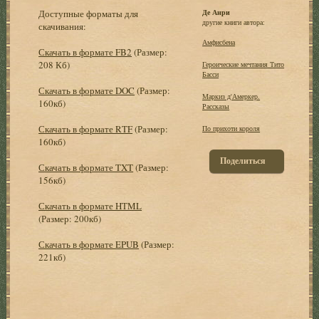
Доступные форматы для
Де Анри
другие книги автора:
скачивания:
Амфисбена
Скачать в формате FB2
(Размер:
208 Кб)
Героические мечтания Тито
Басси
Скачать в формате DOC
(Размер:
Маркиз д'Амеркер.
160кб)
Рассказы
Скачать в формате RTF
(Размер:
По прихоти короля
160кб)
Поделиться
Скачать в формате TXT
(Размер:
156кб)
Скачать в формате HTML
(Размер: 200кб)
Скачать в формате EPUB
(Размер:
221кб)