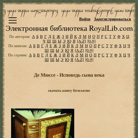
Войти
Зарегистрироваться
Электронная библиотека RoyalLib.com
По авторам:
А
Б
В
Г
Д
Е
Ж
З
И
Й
К
Л
М
Н
О
П
Р
С
Т
У
Ф
Х
Ц
Ч
Ш
Щ
Ы
Э
Ю
Я
[A-Z]
[0-9]
По книгам:
А
Б
В
Г
Д
Е
Ж
З
И
Й
К
Л
М
Н
О
П
Р
С
Т
У
Ф
Х
Ц
Ч
Ш
Щ
Ы
Э
Ю
Я
[A-Z]
[0-9]
По сериям:
А
Б
В
Г
Д
Е
Ж
З
И
Й
К
Л
М
Н
О
П
Р
С
Т
У
Ф
Х
Ц
Ч
Ш
Щ
Ы
Э
Ю
Я
[A-Z]
[0-9]
Де Мюссе - Исповедь сына века
скачать книгу бесплатно