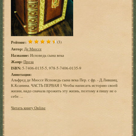
Рейтинг:
(3)
Автор:
Де Мюссе
Название:
Исповедь сына века
Жанр:
Проза
ISBN:
5-7406-0135-5, 978-5-7406-0135-9
Аннотация:
Альфред де Мюссе Исповедь сына века Пер. с фр. - Д.Лившиц,
К.Ксанина. ЧАСТЬ ПЕРВАЯ 1 Чтобы написать историю своей
жизни, надо сначала прожить эту жизнь, поэтому я пишу не о
себе. ...
Читать книгу Online