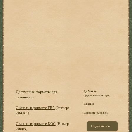
Доступные форматы для
Де Мюссе
другие книги автора:
скачивания:
Галиани
Скачать в формате FB2
(Размер:
204 Кб)
Исповедь сына века
Скачать в формате DOC
(Размер:
Поделиться
208кб)