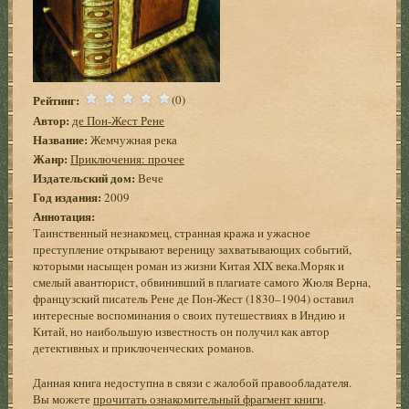
Рейтинг:
(0)
Автор:
де Пон-Жест Рене
Название:
Жемчужная река
Жанр:
Приключения: прочее
Издательский дом:
Вече
Год издания:
2009
Аннотация:
Таинственный незнакомец, странная кража и ужасное
преступление открывают вереницу захватывающих событий,
которыми насыщен роман из жизни Китая XIX века.Моряк и
смелый авантюрист, обвинивший в плагиате самого Жюля Верна,
французский писатель Рене де Пон-Жест (1830–1904) оставил
интересные воспоминания о своих путешествиях в Индию и
Китай, но наибольшую известность он получил как автор
детективных и приключенческих романов.
Данная книга недоступна в связи с жалобой правообладателя.
Вы можете
прочитать ознакомительный фрагмент книги
.