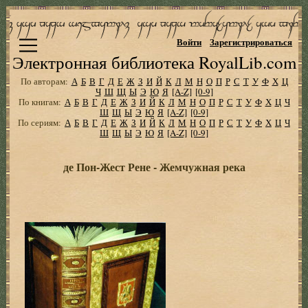
Войти
Зарегистрироваться
Электронная библиотека RoyalLib.com
По авторам:
А
Б
В
Г
Д
Е
Ж
З
И
Й
К
Л
М
Н
О
П
Р
С
Т
У
Ф
Х
Ц
Ч
Ш
Щ
Ы
Э
Ю
Я
[A-Z]
[0-9]
По книгам:
А
Б
В
Г
Д
Е
Ж
З
И
Й
К
Л
М
Н
О
П
Р
С
Т
У
Ф
Х
Ц
Ч
Ш
Щ
Ы
Э
Ю
Я
[A-Z]
[0-9]
По сериям:
А
Б
В
Г
Д
Е
Ж
З
И
Й
К
Л
М
Н
О
П
Р
С
Т
У
Ф
Х
Ц
Ч
Ш
Щ
Ы
Э
Ю
Я
[A-Z]
[0-9]
де Пон-Жест Рене - Жемчужная река