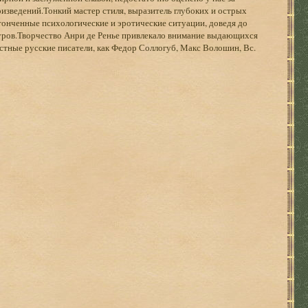
изведений.Тонкий мастер стиля, выразитель глубоких и острых
утонченные психологиче­ские и эротические ситуации, доведя до
куров.Творчество Анри де Ренье привлекало внимание выдающихся
естные русские писатели, как Федор Соллогуб, Макс Волошин, Вс.