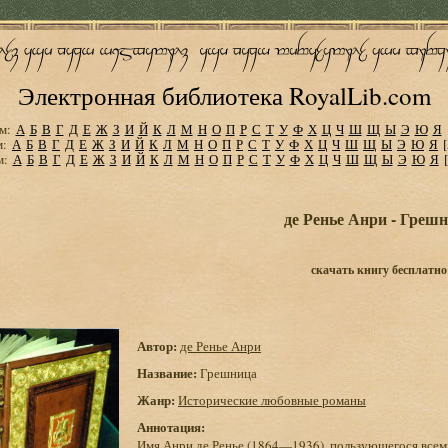
Электронная библиотека RoyalLib.com
м:
А
Б
В
Г
Д
Е
Ж
З
И
Й
К
Л
М
Н
О
П
Р
С
Т
У
Ф
Х
Ц
Ч
Ш
Щ
Ы
Э
Ю
Я
м:
А
Б
В
Г
Д
Е
Ж
З
И
Й
К
Л
М
Н
О
П
Р
С
Т
У
Ф
Х
Ц
Ч
Ш
Щ
Ы
Э
Ю
Я
м:
А
Б
В
Г
Д
Е
Ж
З
И
Й
К
Л
М
Н
О
П
Р
С
Т
У
Ф
Х
Ц
Ч
Ш
Щ
Ы
Э
Ю
Я
де Ренье Анри - Греш
скачать книгу бесплатно
Автор:
де Ренье Анри
Название:
Грешница
Жанр:
Исторические любовные романы
Аннотация:
Имя Анри де Ренье (1864—1936), пользующегося всеми