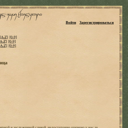
Войти
Зарегистрироваться
[A-Z]
[0-9]
[A-Z]
[0-9]
[A-Z]
[0-9]
ница
рной и заслуженной славой, недостаточно оценено у нас за