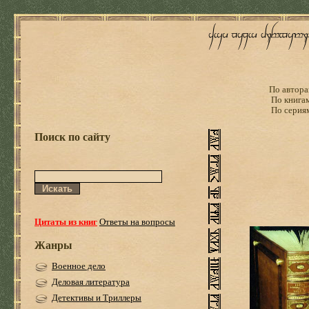
По автора
По книга
По серия
Поиск по сайту
Цитаты из книг
Ответы на вопросы
Жанры
Военное дело
Деловая литература
Детективы и Триллеры