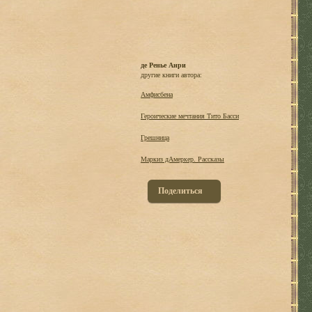
де Ренье Анри
другие книги автора:
Амфисбена
Героические мечтания Тито Басси
Грешница
Маркиз дАмеркер. Рассказы
Поделиться