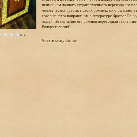
неимением пол­ного художественного перевода его про
человече­ских чувств, в своих романах он описывает 
совершенства направление в литературе братьев Гон
людей. Не случайно его романы переводили такие изв
Рождественский.
(0)
Читать книгу Online