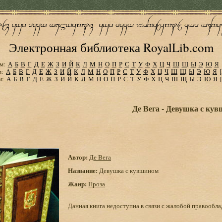
Электронная библиотека RoyalLib.com
м:
А
Б
В
Г
Д
Е
Ж
З
И
Й
К
Л
М
Н
О
П
Р
С
Т
У
Ф
Х
Ц
Ч
Ш
Щ
Ы
Э
Ю
Я
м:
А
Б
В
Г
Д
Е
Ж
З
И
Й
К
Л
М
Н
О
П
Р
С
Т
У
Ф
Х
Ц
Ч
Ш
Щ
Ы
Э
Ю
Я
м:
А
Б
В
Г
Д
Е
Ж
З
И
Й
К
Л
М
Н
О
П
Р
С
Т
У
Ф
Х
Ц
Ч
Ш
Щ
Ы
Э
Ю
Я
Де Вега - Девушка с ку
Автор:
Де Вега
Название:
Девушка с кувшином
Жанр:
Проза
Данная книга недоступна в связи с жалобой правообла