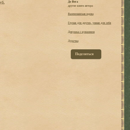
уб.
Де Вега
другие книги автора:
Валенсианская вдова
Глупая для других, умная для себя
Девушка с кувшином
Дурочка
Поделиться