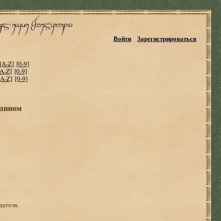
Войти
Зарегистрироваться
[A-Z]
[0-9]
[A-Z]
[0-9]
[A-Z]
[0-9]
вшином
дателя.