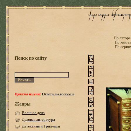
По автора
По книга
По серия
Поиск по сайту
Цитаты из книг
Ответы на вопросы
Жанры
Военное дело
Деловая литература
Детективы и Триллеры