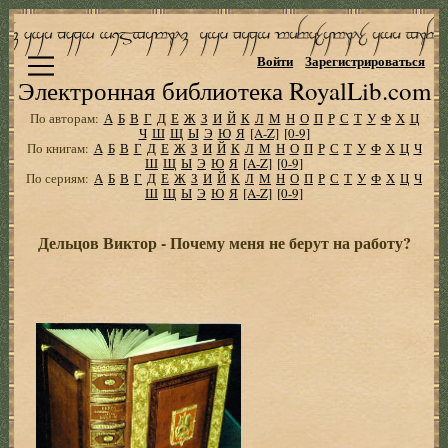
Войти
Зарегистрироваться
Электронная библиотека RoyalLib.com
По авторам:
А
Б
В
Г
Д
Е
Ж
З
И
Й
К
Л
М
Н
О
П
Р
С
Т
У
Ф
Х
Ц
Ч
Ш
Щ
Ы
Э
Ю
Я
[A-Z]
[0-9]
По книгам:
А
Б
В
Г
Д
Е
Ж
З
И
Й
К
Л
М
Н
О
П
Р
С
Т
У
Ф
Х
Ц
Ч
Ш
Щ
Ы
Э
Ю
Я
[A-Z]
[0-9]
По сериям:
А
Б
В
Г
Д
Е
Ж
З
И
Й
К
Л
М
Н
О
П
Р
С
Т
У
Ф
Х
Ц
Ч
Ш
Щ
Ы
Э
Ю
Я
[A-Z]
[0-9]
Дельцов Виктор - Почему меня не берут на работу?