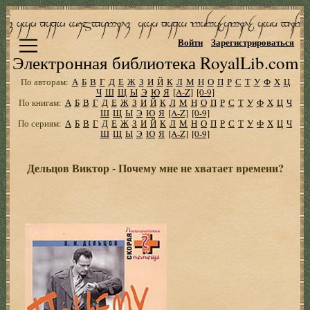
Войти
Зарегистрироваться
Электронная библиотека RoyalLib.com
По авторам:
А
Б
В
Г
Д
Е
Ж
З
И
Й
К
Л
М
Н
О
П
Р
С
Т
У
Ф
Х
Ц
Ч
Ш
Щ
Ы
Э
Ю
Я
[A-Z]
[0-9]
По книгам:
А
Б
В
Г
Д
Е
Ж
З
И
Й
К
Л
М
Н
О
П
Р
С
Т
У
Ф
Х
Ц
Ч
Ш
Щ
Ы
Э
Ю
Я
[A-Z]
[0-9]
По сериям:
А
Б
В
Г
Д
Е
Ж
З
И
Й
К
Л
М
Н
О
П
Р
С
Т
У
Ф
Х
Ц
Ч
Ш
Щ
Ы
Э
Ю
Я
[A-Z]
[0-9]
Дельцов Виктор - Почему мне не хватает времени?