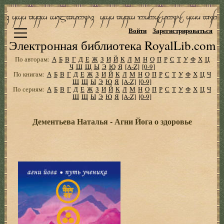
Войти
Зарегистрироваться
Электронная библиотека RoyalLib.com
По авторам:
А
Б
В
Г
Д
Е
Ж
З
И
Й
К
Л
М
Н
О
П
Р
С
Т
У
Ф
Х
Ц
Ч
Ш
Щ
Ы
Э
Ю
Я
[A-Z]
[0-9]
По книгам:
А
Б
В
Г
Д
Е
Ж
З
И
Й
К
Л
М
Н
О
П
Р
С
Т
У
Ф
Х
Ц
Ч
Ш
Щ
Ы
Э
Ю
Я
[A-Z]
[0-9]
По сериям:
А
Б
В
Г
Д
Е
Ж
З
И
Й
К
Л
М
Н
О
П
Р
С
Т
У
Ф
Х
Ц
Ч
Ш
Щ
Ы
Э
Ю
Я
[A-Z]
[0-9]
Дементьева Наталья - Агни Йога о здоровье