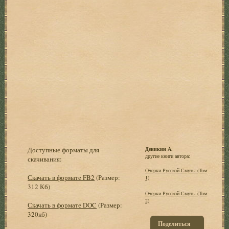
Доступные форматы для
Деникин А.
другие книги автора:
скачивания:
Очерки Русской Смуты (Том
Скачать в формате FB2
(Размер:
1)
312 Кб)
Очерки Русской Смуты (Том
2)
Скачать в формате DOC
(Размер:
320кб)
Поделиться