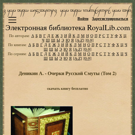
Войти
Зарегистрироваться
Электронная библиотека RoyalLib.com
По авторам:
А
Б
В
Г
Д
Е
Ж
З
И
Й
К
Л
М
Н
О
П
Р
С
Т
У
Ф
Х
Ц
Ч
Ш
Щ
Ы
Э
Ю
Я
[A-Z]
[0-9]
По книгам:
А
Б
В
Г
Д
Е
Ж
З
И
Й
К
Л
М
Н
О
П
Р
С
Т
У
Ф
Х
Ц
Ч
Ш
Щ
Ы
Э
Ю
Я
[A-Z]
[0-9]
По сериям:
А
Б
В
Г
Д
Е
Ж
З
И
Й
К
Л
М
Н
О
П
Р
С
Т
У
Ф
Х
Ц
Ч
Ш
Щ
Ы
Э
Ю
Я
[A-Z]
[0-9]
Деникин А. - Очерки Русской Смуты (Том 2)
скачать книгу бесплатно