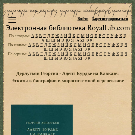
Войти
Зарегистрироваться
Электронная библиотека RoyalLib.com
По авторам:
А
Б
В
Г
Д
Е
Ж
З
И
Й
К
Л
М
Н
О
П
Р
С
Т
У
Ф
Х
Ц
Ч
Ш
Щ
Ы
Э
Ю
Я
[A-Z]
[0-9]
По книгам:
А
Б
В
Г
Д
Е
Ж
З
И
Й
К
Л
М
Н
О
П
Р
С
Т
У
Ф
Х
Ц
Ч
Ш
Щ
Ы
Э
Ю
Я
[A-Z]
[0-9]
По сериям:
А
Б
В
Г
Д
Е
Ж
З
И
Й
К
Л
М
Н
О
П
Р
С
Т
У
Ф
Х
Ц
Ч
Ш
Щ
Ы
Э
Ю
Я
[A-Z]
[0-9]
Дерлугьян Георгий - Адепт Бурдье на Кавказе:
Эскизы к биографии в миросистемной перспективе