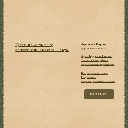
Купить и скачать книгу
Дерлугьян Георгий
другие книги автора:
полностью на litres.ru за 112 руб.
Адепт Бурдье на Кавказе:
Эскизы к биографии в
миросистемной перспективе
Как устроен этот мир.
Наброски на
макросоциологические темы
Поделиться