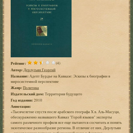
Рейтинг:
(4)
Автор:
Дерлугьян Георгий
Название:
Адепт Бурдье на Кавказе: Эскизы к биографии в
миросистемной перспективе
Жанр:
Политика
Издательский дом:
Территория будущего
Год издания:
2010
Аннотация:
«Тысячелетие спустя после арабского географа X в. Аль-Масуци,
обескураженно назвавшего Кавказ "Горой языков" эксперты
самого различного профиля все еще пытаются сосчитать и понять
экзотическое разнообразие региона. В отличие от них, Дерлугьян
– сам уроженец региона, работающий ныне в Америке, –