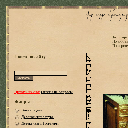
По автора
По книга
По серия
Поиск по сайту
Цитаты из книг
Ответы на вопросы
Жанры
Военное дело
Деловая литература
Детективы и Триллеры