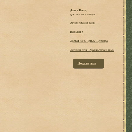
Дэвид Питер
другие книги автора:
Армии света и тьмы
Вавилон-5
Долгая ночь Примы Центавра
Легионы огня: Армии света и тьмы
Поделиться