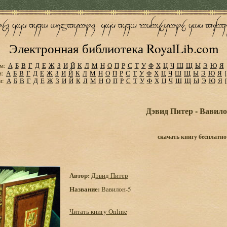
Электронная библиотека RoyalLib.com
м:
А
Б
В
Г
Д
Е
Ж
З
И
Й
К
Л
М
Н
О
П
Р
С
Т
У
Ф
Х
Ц
Ч
Ш
Щ
Ы
Э
Ю
Я
м:
А
Б
В
Г
Д
Е
Ж
З
И
Й
К
Л
М
Н
О
П
Р
С
Т
У
Ф
Х
Ц
Ч
Ш
Щ
Ы
Э
Ю
Я
м:
А
Б
В
Г
Д
Е
Ж
З
И
Й
К
Л
М
Н
О
П
Р
С
Т
У
Ф
Х
Ц
Ч
Ш
Щ
Ы
Э
Ю
Я
Дэвид Питер - Вавило
скачать книгу бесплатно
Автор:
Дэвид Питер
Название:
Вавилон-5
Читать книгу Online