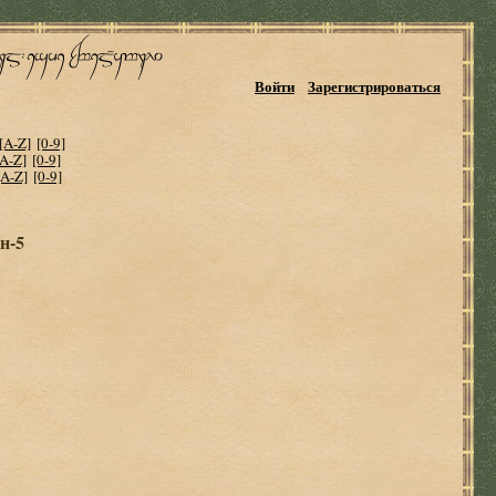
Войти
Зарегистрироваться
[A-Z]
[0-9]
[A-Z]
[0-9]
[A-Z]
[0-9]
н-5