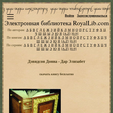
Войти
Зарегистрироваться
Электронная библиотека RoyalLib.com
По авторам:
А
Б
В
Г
Д
Е
Ж
З
И
Й
К
Л
М
Н
О
П
Р
С
Т
У
Ф
Х
Ц
Ч
Ш
Щ
Ы
Э
Ю
Я
[A-Z]
[0-9]
По книгам:
А
Б
В
Г
Д
Е
Ж
З
И
Й
К
Л
М
Н
О
П
Р
С
Т
У
Ф
Х
Ц
Ч
Ш
Щ
Ы
Э
Ю
Я
[A-Z]
[0-9]
По сериям:
А
Б
В
Г
Д
Е
Ж
З
И
Й
К
Л
М
Н
О
П
Р
С
Т
У
Ф
Х
Ц
Ч
Ш
Щ
Ы
Э
Ю
Я
[A-Z]
[0-9]
Дэвидсон Донна - Дар Элизабет
скачать книгу бесплатно