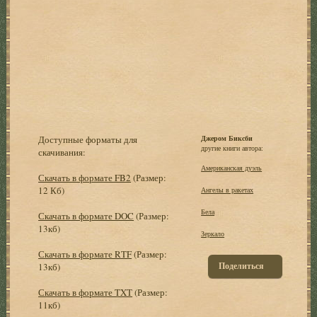
Доступные форматы для
Джером Биксби
другие книги автора:
скачивания:
Американская дуэль
Скачать в формате FB2
(Размер:
12 Кб)
Ангелы в ракетах
Бела
Скачать в формате DOC
(Размер:
13кб)
Зеркало
Скачать в формате RTF
(Размер:
Поделиться
13кб)
Скачать в формате TXT
(Размер:
11кб)