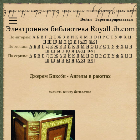
Войти
Зарегистрироваться
Электронная библиотека RoyalLib.com
По авторам:
А
Б
В
Г
Д
Е
Ж
З
И
Й
К
Л
М
Н
О
П
Р
С
Т
У
Ф
Х
Ц
Ч
Ш
Щ
Ы
Э
Ю
Я
[A-Z]
[0-9]
По книгам:
А
Б
В
Г
Д
Е
Ж
З
И
Й
К
Л
М
Н
О
П
Р
С
Т
У
Ф
Х
Ц
Ч
Ш
Щ
Ы
Э
Ю
Я
[A-Z]
[0-9]
По сериям:
А
Б
В
Г
Д
Е
Ж
З
И
Й
К
Л
М
Н
О
П
Р
С
Т
У
Ф
Х
Ц
Ч
Ш
Щ
Ы
Э
Ю
Я
[A-Z]
[0-9]
Джером Биксби - Ангелы в ракетах
скачать книгу бесплатно