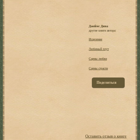
Джеймс Дина
другие книги автора:
Исцеление
Любимый плут
Сцены любви
Сцены страсти
Поделиться
Оставить отзыв о книге