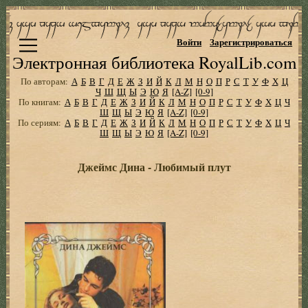
Войти
Зарегистрироваться
Электронная библиотека RoyalLib.com
По авторам:
А
Б
В
Г
Д
Е
Ж
З
И
Й
К
Л
М
Н
О
П
Р
С
Т
У
Ф
Х
Ц
Ч
Ш
Щ
Ы
Э
Ю
Я
[A-Z]
[0-9]
По книгам:
А
Б
В
Г
Д
Е
Ж
З
И
Й
К
Л
М
Н
О
П
Р
С
Т
У
Ф
Х
Ц
Ч
Ш
Щ
Ы
Э
Ю
Я
[A-Z]
[0-9]
По сериям:
А
Б
В
Г
Д
Е
Ж
З
И
Й
К
Л
М
Н
О
П
Р
С
Т
У
Ф
Х
Ц
Ч
Ш
Щ
Ы
Э
Ю
Я
[A-Z]
[0-9]
Джеймс Дина - Любимый плут