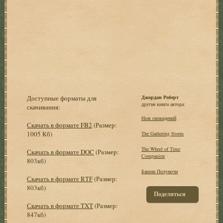
Доступные форматы для
Джордан Роберт
другие книги автора:
скачивания:
Нож сновидений
Скачать в формате FB2
(Размер:
1005 Кб)
The Gathering Storm
The Wheel of Time
Скачать в формате DOC
(Размер:
Companion
803кб)
Башни Полуночи
Скачать в формате RTF
(Размер:
803кб)
Поделиться
Скачать в формате TXT
(Размер:
847кб)