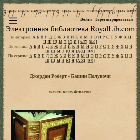
Войти
Зарегистрироваться
Электронная библиотека RoyalLib.com
По авторам:
А
Б
В
Г
Д
Е
Ж
З
И
Й
К
Л
М
Н
О
П
Р
С
Т
У
Ф
Х
Ц
Ч
Ш
Щ
Ы
Э
Ю
Я
[A-Z]
[0-9]
По книгам:
А
Б
В
Г
Д
Е
Ж
З
И
Й
К
Л
М
Н
О
П
Р
С
Т
У
Ф
Х
Ц
Ч
Ш
Щ
Ы
Э
Ю
Я
[A-Z]
[0-9]
По сериям:
А
Б
В
Г
Д
Е
Ж
З
И
Й
К
Л
М
Н
О
П
Р
С
Т
У
Ф
Х
Ц
Ч
Ш
Щ
Ы
Э
Ю
Я
[A-Z]
[0-9]
Джордан Роберт - Башни Полуночи
скачать книгу бесплатно