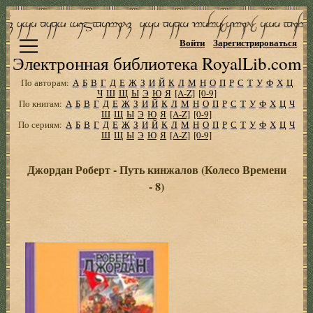
Войти
Зарегистрироваться
Электронная библиотека RoyalLib.com
По авторам:
А
Б
В
Г
Д
Е
Ж
З
И
Й
К
Л
М
Н
О
П
Р
С
Т
У
Ф
Х
Ц
Ч
Ш
Щ
Ы
Э
Ю
Я
[A-Z]
[0-9]
По книгам:
А
Б
В
Г
Д
Е
Ж
З
И
Й
К
Л
М
Н
О
П
Р
С
Т
У
Ф
Х
Ц
Ч
Ш
Щ
Ы
Э
Ю
Я
[A-Z]
[0-9]
По сериям:
А
Б
В
Г
Д
Е
Ж
З
И
Й
К
Л
М
Н
О
П
Р
С
Т
У
Ф
Х
Ц
Ч
Ш
Щ
Ы
Э
Ю
Я
[A-Z]
[0-9]
Джордан Роберт - Путь кинжалов (Колесо Времени
- 8)