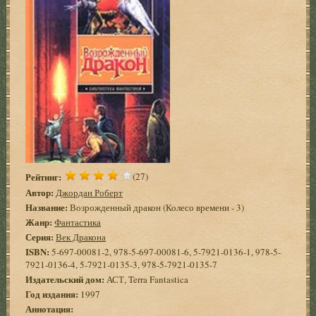
Рейтинг:
(27)
Автор:
Джордан Роберт
Название:
Возрожденный дракон (Колесо времени - 3)
Жанр:
Фантастика
Серия:
Век Дракона
ISBN:
5-697-00081-2, 978-5-697-00081-6, 5-7921-0136-1, 978-5-
7921-0136-4, 5-7921-0135-3, 978-5-7921-0135-7
Издательский дом:
АСТ, Terra Fantastica
Год издания:
1997
Аннотация: