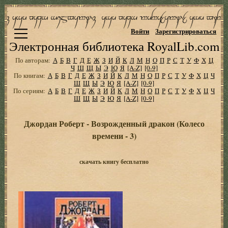
Войти
Зарегистрироваться
Электронная библиотека RoyalLib.com
По авторам:
А
Б
В
Г
Д
Е
Ж
З
И
Й
К
Л
М
Н
О
П
Р
С
Т
У
Ф
Х
Ц
Ч
Ш
Щ
Ы
Э
Ю
Я
[A-Z]
[0-9]
По книгам:
А
Б
В
Г
Д
Е
Ж
З
И
Й
К
Л
М
Н
О
П
Р
С
Т
У
Ф
Х
Ц
Ч
Ш
Щ
Ы
Э
Ю
Я
[A-Z]
[0-9]
По сериям:
А
Б
В
Г
Д
Е
Ж
З
И
Й
К
Л
М
Н
О
П
Р
С
Т
У
Ф
Х
Ц
Ч
Ш
Щ
Ы
Э
Ю
Я
[A-Z]
[0-9]
Джордан Роберт - Возрожденный дракон (Колесо
времени - 3)
скачать книгу бесплатно