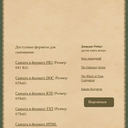
Доступные форматы для
Джордан Роберт
другие книги автора:
скачивания:
Нож сновидений
Скачать в формате FB2
(Размер:
681 Кб)
The Gathering Storm
The Wheel of Time
Скачать в формате DOC
(Размер:
Companion
658кб)
Башни Полуночи
Скачать в формате RTF
(Размер:
658кб)
Поделиться
Скачать в формате TXT
(Размер:
678кб)
Скачать в формате HTML