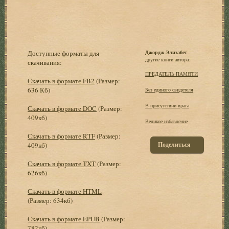
Доступные форматы для
Джордж Элизабет
другие книги автора:
скачивания:
ПРЕДАТЕЛЬ ПАМЯТИ
Скачать в формате FB2
(Размер:
636 Кб)
Без единого свидетеля
В присутствии врага
Скачать в формате DOC
(Размер:
409кб)
Великое избaвление
Скачать в формате RTF
(Размер:
Поделиться
409кб)
Скачать в формате TXT
(Размер:
626кб)
Скачать в формате HTML
(Размер: 634кб)
Скачать в формате EPUB
(Размер:
782кб)