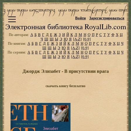
Войти
Зарегистрироваться
Электронная библиотека RoyalLib.com
По авторам:
А
Б
В
Г
Д
Е
Ж
З
И
Й
К
Л
М
Н
О
П
Р
С
Т
У
Ф
Х
Ц
Ч
Ш
Щ
Ы
Э
Ю
Я
[A-Z]
[0-9]
По книгам:
А
Б
В
Г
Д
Е
Ж
З
И
Й
К
Л
М
Н
О
П
Р
С
Т
У
Ф
Х
Ц
Ч
Ш
Щ
Ы
Э
Ю
Я
[A-Z]
[0-9]
По сериям:
А
Б
В
Г
Д
Е
Ж
З
И
Й
К
Л
М
Н
О
П
Р
С
Т
У
Ф
Х
Ц
Ч
Ш
Щ
Ы
Э
Ю
Я
[A-Z]
[0-9]
Джордж Элизабет - В присутствии врага
скачать книгу бесплатно