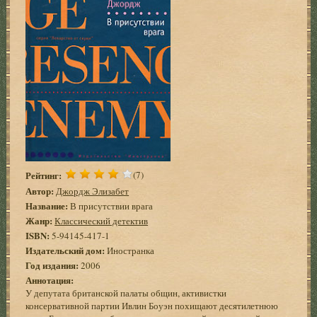
Рейтинг:
(7)
Автор:
Джордж Элизабет
Название:
В присутствии врага
Жанр:
Классический детектив
ISBN:
5-94145-417-1
Издательский дом:
Иностранка
Год издания:
2006
Аннотация:
У депутата британской палаты общин, активистки
консервативной партии Ивлин Боуэн похищают десятилетнюю