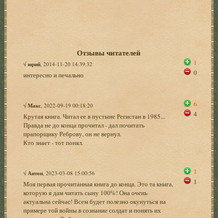
Отзывы читателей
1
√
юрий
, 2014-11-20 14:39:32
0
интересно и печально
6
√
Макс
, 2022-09-19 00:18:20
4
Крутая книга. Читал ее в пустыне Регистан в 1985...
Правда не до конца прочитал - дал почитать
прапорщику Реброву, он не вернул.
Кто знает - тот понял.
1
√
Антон
, 2023-03-08 15:00:56
1
Моя первая прочитанная книга до конца. Это та книга,
которую я дам читать сыну 100%! Она очень
актуальна сейчас! Всем будет полезно окунуться на
примере той войны в сознание солдат и понять их