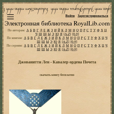
Войти
Зарегистрироваться
Электронная библиотека RoyalLib.com
По авторам:
А
Б
В
Г
Д
Е
Ж
З
И
Й
К
Л
М
Н
О
П
Р
С
Т
У
Ф
Х
Ц
Ч
Ш
Щ
Ы
Э
Ю
Я
[A-Z]
[0-9]
По книгам:
А
Б
В
Г
Д
Е
Ж
З
И
Й
К
Л
М
Н
О
П
Р
С
Т
У
Ф
Х
Ц
Ч
Ш
Щ
Ы
Э
Ю
Я
[A-Z]
[0-9]
По сериям:
А
Б
В
Г
Д
Е
Ж
З
И
Й
К
Л
М
Н
О
П
Р
С
Т
У
Ф
Х
Ц
Ч
Ш
Щ
Ы
Э
Ю
Я
[A-Z]
[0-9]
Джованитти Лен - Кавалер ордена Почета
скачать книгу бесплатно