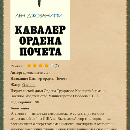
Рейтинг:
(7)
Автор:
Джованитти Лен
Название:
Кавалер ордена Почета
Жанр:
О войне
Издательский дом:
Ордена Трудового Красного Знамени
Военное Издательство Министерства Обороны СССР
Год издания:
1981
Аннотация:
Эта книга — исповедь американского солдата, участника
агрессивной войны США во Вьетнаме.Автор с негодованием
рассказывает о зверствах американской военщины в отношении
мирного населения страны. Герой книги направляет свое оружие