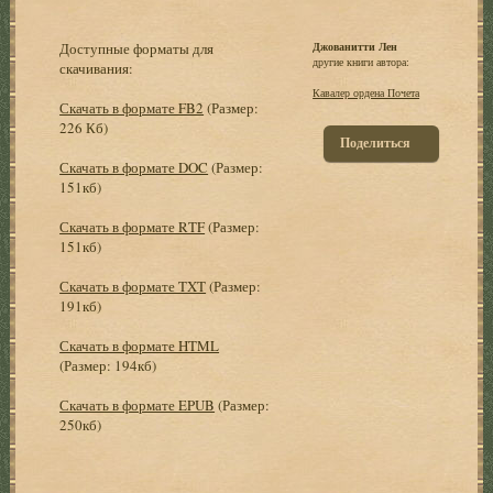
Доступные форматы для
Джованитти Лен
другие книги автора:
скачивания:
Кавалер ордена Почета
Скачать в формате FB2
(Размер:
226 Кб)
Поделиться
Скачать в формате DOC
(Размер:
151кб)
Скачать в формате RTF
(Размер:
151кб)
Скачать в формате TXT
(Размер:
191кб)
Скачать в формате HTML
(Размер: 194кб)
Скачать в формате EPUB
(Размер:
250кб)