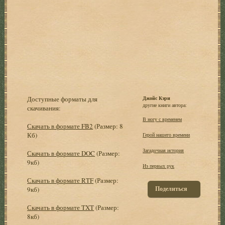
Доступные форматы для
Джойс Кэри
другие книги автора:
скачивания:
В ногу с временем
Скачать в формате FB2
(Размер: 8
Кб)
Герой нашего времени
Загадочная история
Скачать в формате DOC
(Размер:
9кб)
Из первых рук
Скачать в формате RTF
(Размер:
Поделиться
9кб)
Скачать в формате TXT
(Размер:
8кб)