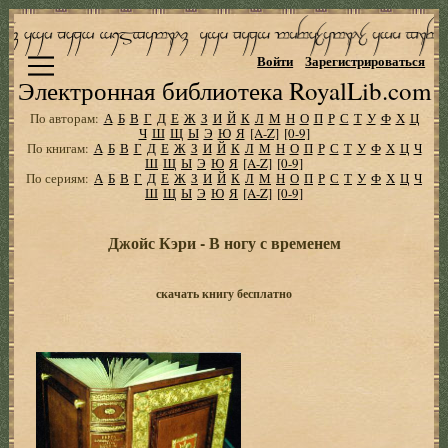
Войти
Зарегистрироваться
Электронная библиотека RoyalLib.com
По авторам:
А
Б
В
Г
Д
Е
Ж
З
И
Й
К
Л
М
Н
О
П
Р
С
Т
У
Ф
Х
Ц
Ч
Ш
Щ
Ы
Э
Ю
Я
[A-Z]
[0-9]
По книгам:
А
Б
В
Г
Д
Е
Ж
З
И
Й
К
Л
М
Н
О
П
Р
С
Т
У
Ф
Х
Ц
Ч
Ш
Щ
Ы
Э
Ю
Я
[A-Z]
[0-9]
По сериям:
А
Б
В
Г
Д
Е
Ж
З
И
Й
К
Л
М
Н
О
П
Р
С
Т
У
Ф
Х
Ц
Ч
Ш
Щ
Ы
Э
Ю
Я
[A-Z]
[0-9]
Джойс Кэри - В ногу с временем
скачать книгу бесплатно